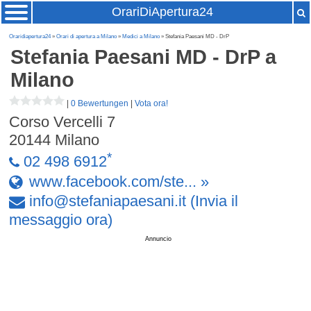
OrariDiApertura24
Oraridiapertura24
»
Orari di apertura a Milano
»
Medici a Milano
» Stefania Paesani MD - DrP
Stefania Paesani MD - DrP
a
Milano
|
0 Bewertungen
|
Vota ora!
Corso Vercelli 7
20144
Milano
*
02 498 6912
www.facebook.com/ste... »
info
@
stefaniapaesani
.
it
(Invia il
messaggio ora)
Annuncio