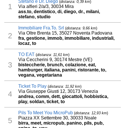
Stefano e Dr. Diego
(
distanza: 0,39 km
)
1
Via alfieri 2/a/3, 30034 Mira
ass.to, dentistico, di, diego, dr., milani,
stefano, studio
Immobiliare Fra.To. Srl
(
distanza: 9,66 km
)
Via Oltre Brenta 15, 35027 Noventa Padovana
2
fra, gestione, immob, immobiliare, industriali,
locaz, to
TO EAT
(
distanza: 11,61 km
)
Via Ceccherini 9, 30174 Mestre (VE)
3
bisteccherie, brunch, colazione, eat,
hamburger, italiana, panini, ristorante, to,
vegana, vegetariana
Ticket To Play
(
distanza: 11,92 km
)
Via Giuseppe Giusti 12, 30173 Venezia
4
andrea, comm, dett, giocattoli, hobbistica,
play, soldan, ticket, to
Pils To Meet You MicroPub
(
distanza: 12,93 km
)
Piazza XX Settembre 30, 30033 Noale
5
birra, meet, micropub, panino, pils, pub,