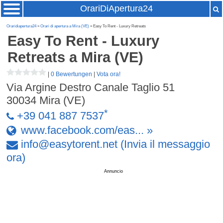
OrariDiApertura24
Oraridiapertura24
»
Orari di apertura a Mira (VE)
» Easy To Rent - Luxury Retreats
Easy To Rent - Luxury
Retreats
a Mira (VE)
|
0 Bewertungen
|
Vota ora!
Via Argine Destro Canale Taglio 51
30034
Mira (VE)
*
+39 041 887 7537
www.facebook.com/eas... »
info
@
easytorent
.
net
(Invia il messaggio
ora)
Annuncio