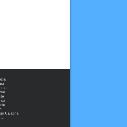
ezia
ona
sina
ova
ste
nto
cia
o
io Calabria
ma