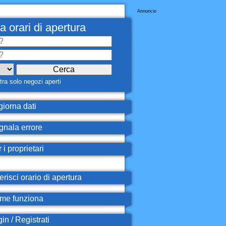
Annuncio
a orari di apertura
ra solo negozi aperti
iorna dati
nala errore
 i proprietari
erisci orario di apertura
e funziona
in / Registrati