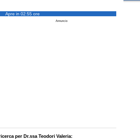
Apre in 02:55 ore
Annuncio
ricerca per Dr.ssa Teodori Valeria: