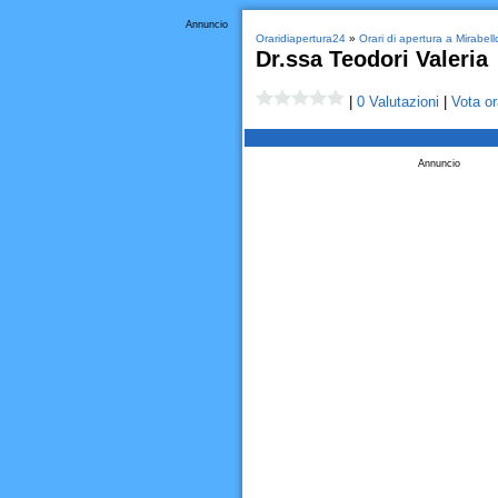
Annuncio
Oraridiapertura24
»
Orari di apertura a Mirabell
Dr.ssa Teodori Valeria
|
0 Valutazioni
|
Vota or
Annuncio