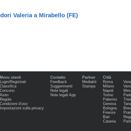
dori Valeria a Mirabello (FE)
Menu utenti
Contatto
Partner
Città
Login/Registrati
Feedback
Mediakit
Roma
Ven
Classifica
Suggerimenti
Stampa
Milano
Ver
Concorsi
Note legali
Napoli
Mes
Aiuto
Note legali App
Torino
Pad
Regole
Palermo
Trie
Condizioni d‘uso
Genova
Tara
Impostazioni sulla privacy
Bologna
Bres
Firenze
Prat
Bari
Regg
Catania
Par