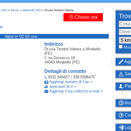
o (FE)
»
Medici a Mirabello (FE)
» Dr.ssa Teodori Valeria
Trov
🕒 Chiuso ora
a!
Apre in 02:55 ore
Indirizzo
Most
Dr.ssa Teodori Valeria
a Mirabello
(FE)
C.so Giovecca 19
Agg
44043
Mirabello (FE)
Dettagli di contatto
Seg
*
0532 849427 / 339 8396475
Aggiungi numero di Fax »
Per
www.ausl.fe.it »
Aggiungi il tuo indirizzo e-mail »
Ins
Com
Log