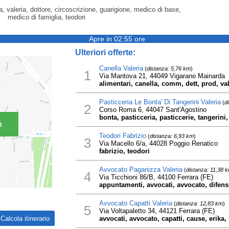
sa, valeria, dottore, circoscrizione, guarigione, medico di base,
medico di famiglia, teodori
Apre in 02:55 ore
Ulteriori offerte:
Canella Valeria
(
distanza: 5,76 km
)
1
Via Mantova 21, 44049 Vigarano Mainarda
alimentari, canella, comm, dett, prod, val
Pasticceria Le Bonta' Di Tangerini Valeria
(
d
2
Corso Roma 6, 44047 Sant'Agostino
bonta, pasticceria, pasticcerie, tangerini,
a
Teodori Fabrizio
(
distanza: 6,93 km
)
3
Via Macello 6/a, 44028 Poggio Renatico
fabrizio, teodori
Avvocato Paganizza Valeria
(
distanza: 11,38 
4
Via Ticchioni 86/B, 44100 Ferrara (FE)
appuntamenti, avvocati, avvocato, difenso
Avvocato Capatti Valeria
(
distanza: 12,83 km
)
5
Via Voltapaletto 34, 44121 Ferrara (FE)
avvocati, avvocato, capatti, cause, erika, 