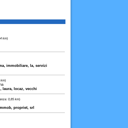
44 km
)
a, immobiliare, la, servizi
5 km
)
na
, laura, locaz, vecchi
tanza: 0,85 km
)
, immob, propriet, srl