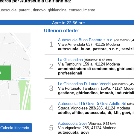
icerca per Autoscuola Ghirlandina:
utoscuola, patenti, rinnovo, ghirlandina, conseguimento
Apre in 22:56 ore
Ulteriori offerte:
Autoscuola Buon Pastore s.n.c.
(
distanza: 0,
1
Viale Amendola 637, 41125 Modena
autoscuola, buon, pastore, s.n.c., servizi
La Ghirlandina
(
distanza: 0,45 km
)
2
Via Tamburini 159 a, 41124 Modena
amministratore di condominio, ghirlandin
a
professionali
La Ghirlandina Di Laura Vecchi
(
distanza: 0,4
3
Via Fortunato Tamburini 159/a, 41124 Mode
gestione, ghirlandina, immob, industriali
Autoscuola f.Lli Govi Di Govi Adolfo Srl
(
dis
4
Strada Vignolese 283/285, 41124 Modena
adolfo, affitto, autoscuola, di, f.lli, govi
Autoscuola Govi
(
distanza: 0,85 km
)
5
Via vignolese 285, 41124 Modena
autoscuola, govi