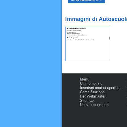
Immagini di Autoscuol
Menu
Ultime notizie
Inserisci orari di apertura
Come funziona
Per Webmaster
Sitemap
Nuovi inserimenti