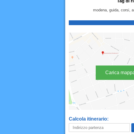
Tag di r
modena, guida, corsi, a
Carica mapp
Calcola itinerario: