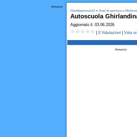
Annuncio
Oraridiapertura24
»
Orari di apertura a Modena
Autoscuola Ghirlandin
Aggiornato il: 03.06.2026
|
0 Valutazioni
|
Vota or
Annuncio