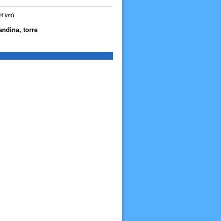
34 km
)
andina, torre