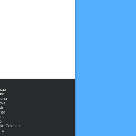
ezia
ona
sina
ova
ste
nto
cia
o
io Calabria
ma