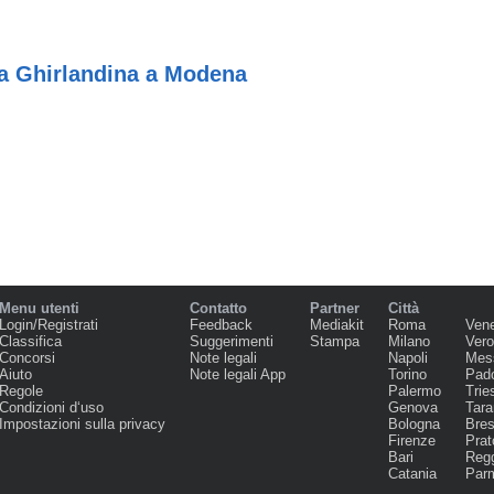
a Ghirlandina a Modena
Menu utenti
Contatto
Partner
Città
Login/Registrati
Feedback
Mediakit
Roma
Ven
Classifica
Suggerimenti
Stampa
Milano
Ver
Concorsi
Note legali
Napoli
Mes
Aiuto
Note legali App
Torino
Pad
Regole
Palermo
Trie
Condizioni d‘uso
Genova
Tara
Impostazioni sulla privacy
Bologna
Bres
Firenze
Prat
Bari
Regg
Catania
Par