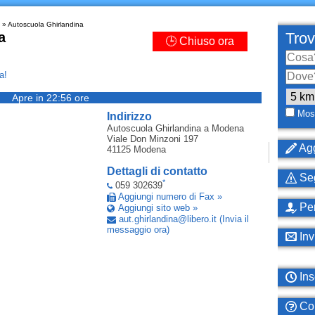
» Autoscuola Ghirlandina
a
Trov
🕒 Chiuso ora
a!
Apre in 22:56 ore
Most
Indirizzo
Autoscuola Ghirlandina
a Modena
Viale Don Minzoni 197
Agg
41125
Modena
Dettagli di contatto
Seg
*
059 302639
Aggiungi numero di Fax »
Per
Aggiungi sito web »
aut
.
ghirlandina
@
libero
.
it
(Invia il
messaggio ora)
Inv
Ins
Com