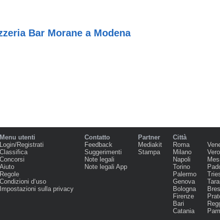
izzeria Bar Morane a Modena
Menu utenti
Contatto
Partner
Città
Login/Registrati
Feedback
Mediakit
Roma
Ven
Classifica
Suggerimenti
Stampa
Milano
Ver
Concorsi
Note legali
Napoli
Mes
Aiuto
Note legali App
Torino
Pad
Regole
Palermo
Trie
Condizioni d‘uso
Genova
Tara
Impostazioni sulla privacy
Bologna
Bres
Firenze
Prat
Bari
Regg
Catania
Par