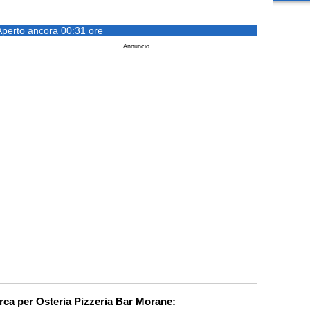
Aperto ancora 00:31 ore
Annuncio
erca per Osteria Pizzeria Bar Morane: