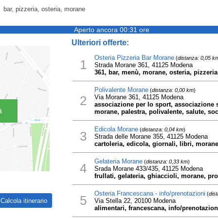
bar, pizzeria, osteria, morane
Aperto ancora 00:31 ore
Ulteriori offerte:
Osteria Pizzeria Bar Morane
(
distanza: 0,05 k
1
Strada Morane 361, 41125 Modena
361, bar, menù, morane, osteria, pizzeria,
Polivalente Morane
(
distanza: 0,00 km
)
2
Via Morane 361, 41125 Modena
associazione per lo sport, associazione s
a
morane, palestra, polivalente, salute, soc
Edicola Morane
(
distanza: 0,04 km
)
3
Strada delle Morane 355, 41125 Modena
cartoleria, edicola, giornali, libri, morane
Gelateria Morane
(
distanza: 0,33 km
)
4
Srada Morane 433/435, 41125 Modena
frullati, gelateria, ghiaccioli, morane, pro
Osteria Francescana - info/prenotazioni
(
dis
5
Via Stella 22, 20100 Modena
alimentari, francescana, info/prenotazioni