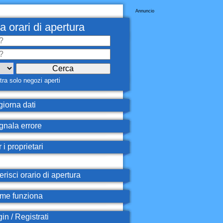
Annuncio
a orari di apertura
ra solo negozi aperti
iorna dati
nala errore
 i proprietari
erisci orario di apertura
e funziona
in / Registrati