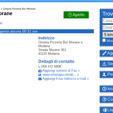
» Osteria Pizzeria Bar Morane
orane
Trov
🕒 Aperto
a!
Aperto ancora 00:31 ore
Indirizzo
Most
Osteria Pizzeria Bar Morane
a
Modena
Strada Morane 361
Agg
41125
Modena
Dettagli di contatto
Seg
*
059 472 6808
Aggiungi numero di Fax »
Per
www.osteriapizzeriab... »
Aggiungi il tuo indirizzo e-mail »
Ins
Com
Log