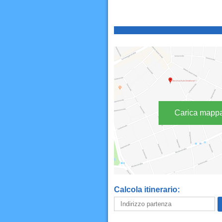
Carica mapp
Calcola itinerario: