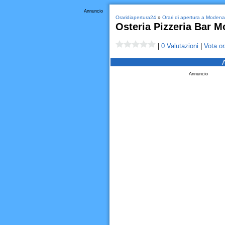
Annuncio
Oraridiapertura24
»
Orari di apertura a Modena
Osteria Pizzeria Bar M
|
0 Valutazioni
|
Vota or
Annuncio