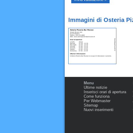
Immagini di Osteria P
Menu
Ultime notizie
Inserisci orari di apertura
Come funziona
Per Webmaster
Sitemap
Nuovi inserimenti