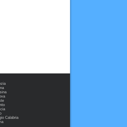
ezia
ona
sina
ova
ste
nto
cia
o
io Calabria
ma