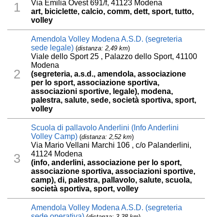
Via Emilia Ovest 691/f, 41123 Modena
1
art, biciclette, calcio, comm, dett, sport, tutto,
volley
Amendola Volley Modena A.S.D. (segreteria
sede legale)
(
distanza: 2,49 km
)
Viale dello Sport 25 , Palazzo dello Sport, 41100
Modena
2
(segreteria, a.s.d., amendola, associazione
per lo sport, associazione sportiva,
associazioni sportive, legale), modena,
palestra, salute, sede, società sportiva, sport,
volley
Scuola di pallavolo Anderlini (Info Anderlini
Volley Camp)
(
distanza: 2,52 km
)
Via Mario Vellani Marchi 106 , c/o Palanderlini,
41124 Modena
3
(info, anderlini, associazione per lo sport,
associazione sportiva, associazioni sportive,
camp), di, palestra, pallavolo, salute, scuola,
società sportiva, sport, volley
Amendola Volley Modena A.S.D. (segreteria
sede operativa)
(
distanza: 3,38 km
)