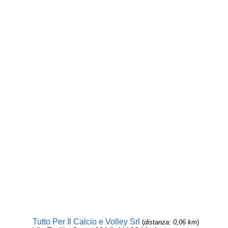
Tutto Per Il Calcio e Volley Srl
(
distanza: 0,06 km
)