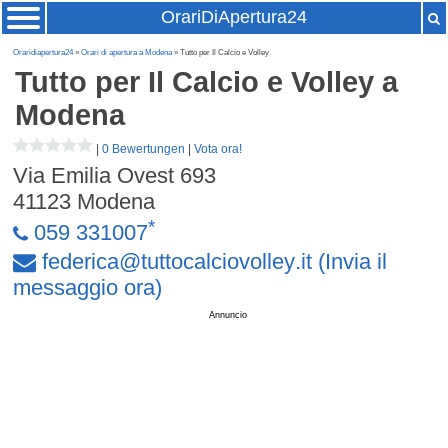
OrariDiApertura24
Oraridiapertura24
»
Orari di apertura a Modena
» Tutto per Il Calcio e Volley
Tutto per Il Calcio e Volley
a
Modena
|
0 Bewertungen
|
Vota ora!
Via Emilia Ovest 693
41123
Modena
*
059 331007
federica
@
tuttocalciovolley
.
it
(Invia il
messaggio ora)
Annuncio