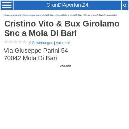
OrariDiApertura24
Oraridiapertura24
»
Orari di apertura a Mola Di Bari
»
Bar e Caffè a Mola Di Bari
» Cristino Vito & Bux Girolamo Snc
Cristino Vito & Bux Girolamo
Snc
a Mola Di Bari
|
0 Bewertungen
|
Vota ora!
Via Giuseppe Parini 54
70042
Mola Di Bari
Annuncio