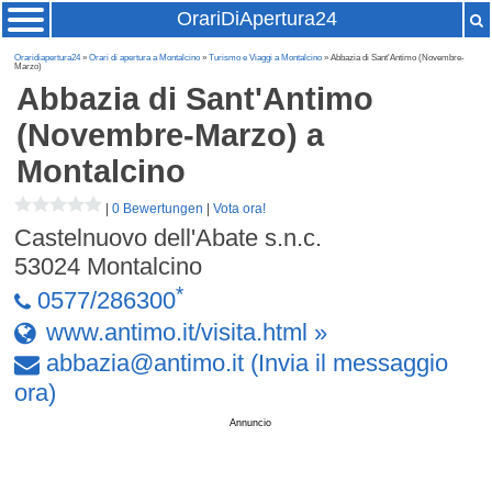
OrariDiApertura24
Oraridiapertura24
»
Orari di apertura a Montalcino
»
Turismo e Viaggi a Montalcino
» Abbazia di Sant'Antimo (Novembre-
Marzo)
Abbazia di Sant'Antimo
(Novembre-Marzo)
a
Montalcino
|
0 Bewertungen
|
Vota ora!
Castelnuovo dell'Abate s.n.c.
53024
Montalcino
*
0577/286300
www.antimo.it/visita.html »
abbazia
@
antimo
.
it
(Invia il messaggio
ora)
Annuncio