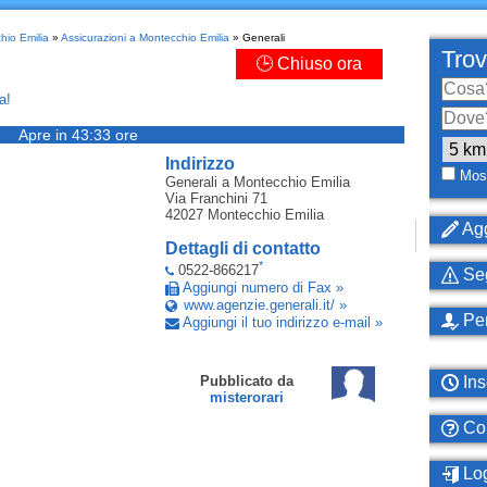
hio Emilia
»
Assicurazioni a Montecchio Emilia
» Generali
Trov
🕒 Chiuso ora
a!
Apre in 43:33 ore
Indirizzo
Most
Generali
a Montecchio Emilia
Via Franchini 71
42027
Montecchio Emilia
Agg
Dettagli di contatto
*
0522-866217
Seg
Aggiungi numero di Fax »
www.agenzie.generali.it/ »
Per
Aggiungi il tuo indirizzo e-mail »
Ins
Pubblicato da
misterorari
Com
Log