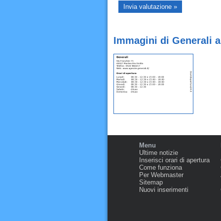
Immagini di Generali 
Menu
Ultime notizie
Inserisci orari di apertura
Come funziona
Per Webmaster
Sitemap
Nuovi inserimenti