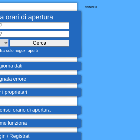
Annuncio
a orari di apertura
ra solo negozi aperti
iorna dati
nala errore
 i proprietari
erisci orario di apertura
e funziona
in / Registrati