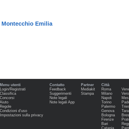
a Montecchio Emilia
Menu utenti
Contatto
Partner
Città
Login/Registrati
Feedback
Mediakit
Roma
Ven
Classifica
Suggerimenti
Stampa
Milano
Ver
Concorsi
Note legali
Napoli
Mes
Aiuto
Note legali App
Torino
Pad
Regole
Palermo
Trie
Condizioni d‘uso
Genova
Tara
Impostazioni sulla privacy
Bologna
Bres
Firenze
Prat
Bari
Regg
Catania
Par