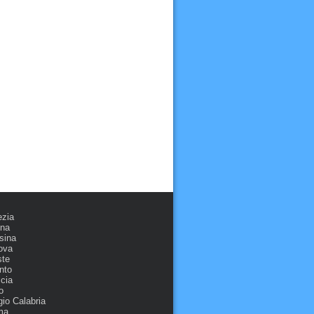
ezia
ona
sina
ova
ste
nto
cia
o
io Calabria
ma