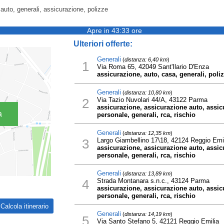
auto, generali, assicurazione, polizze
Apre in 43:33 ore
Ulteriori offerte:
Generali
(
distanza: 6,40 km
)
1
Via Roma 65, 42049 Sant'Ilario D'Enza
assicurazione, auto, casa, generali, poli
Generali
(
distanza: 10,80 km
)
2
Via Tazio Nuvolari 44/A, 43122 Parma
assicurazione, assicurazione auto, assic
a
personale, generali, rca, rischio
Generali
(
distanza: 12,35 km
)
3
Largo Giambellino 17\18, 42124 Reggio Emi
assicurazione, assicurazione auto, assic
personale, generali, rca, rischio
Generali
(
distanza: 13,89 km
)
4
Strada Montanara s.n.c., 43124 Parma
assicurazione, assicurazione auto, assic
personale, generali, rca, rischio
Generali
(
distanza: 14,19 km
)
5
Via Santo Stefano 5, 42121 Reggio Emilia