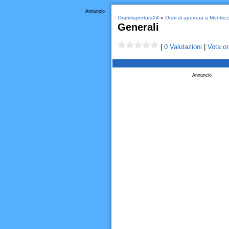
Annuncio
Oraridiapertura24
»
Orari di apertura a Montecc
Generali
|
0 Valutazioni
|
Vota or
Annuncio