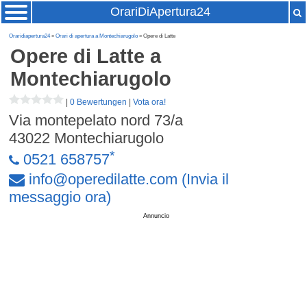
OrariDiApertura24
Oraridiapertura24
»
Orari di apertura a Montechiarugolo
» Opere di Latte
Opere di Latte
a
Montechiarugolo
|
0 Bewertungen
|
Vota ora!
Via montepelato nord 73/a
43022
Montechiarugolo
*
0521 658757
info
@
operedilatte
.
com
(Invia il
messaggio ora)
Annuncio