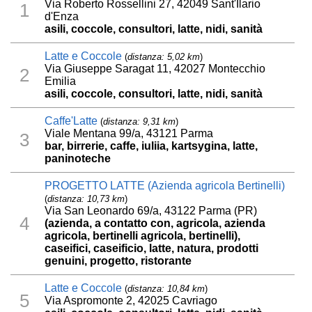
Via Roberto Rossellini 27, 42049 Sant'Ilario
1
d'Enza
asili, coccole, consultori, latte, nidi, sanità
Latte e Coccole
(
distanza: 5,02 km
)
Via Giuseppe Saragat 11, 42027 Montecchio
2
Emilia
asili, coccole, consultori, latte, nidi, sanità
Caffe'Latte
(
distanza: 9,31 km
)
Viale Mentana 99/a, 43121 Parma
3
bar, birrerie, caffe, iuliia, kartsygina, latte,
paninoteche
PROGETTO LATTE (Azienda agricola Bertinelli)
(
distanza: 10,73 km
)
Via San Leonardo 69/a, 43122 Parma (PR)
4
(azienda, a contatto con, agricola, azienda
agricola, bertinelli agricola, bertinelli),
caseifici, caseificio, latte, natura, prodotti
genuini, progetto, ristorante
Latte e Coccole
(
distanza: 10,84 km
)
5
Via Aspromonte 2, 42025 Cavriago