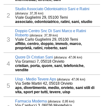
Studio Associato Odontoiatrico Sani e Ratini
(
distanza: 37,35 km
)
2
Viale Guglielmi 29, 05100 Terni
associato, odontoiatrico, ratini, sani, studio
Doppio Centro Snc Di Sani Marco e Ratini
Roberto
(
distanza: 37,39 km
)
3
Viale Carlo Guglielmi 29, 05100 Terni
affitto, centro, doppio, immob, marco,
proprietà, ratini, roberto, sani
Quore Di Cristian Sani
(
distanza: 47,06 km
)
Via Gramsci 7, 05018 Orvieto
4
cristian, porta, quore, sani, telefoniche,
vendite
Uisp - Medio Tevere Aps
(
distanza: 47,06 km
)
Via Sette Martiri 42, 05018 Orvieto
5
aps, divertimento, medio, orvieto, sani stili di
vita, sport per tutti, tevere, uisp
Farmacia Moderna
(
distanza: 0,95 km
)
Via Carducci 3, 06036 Montefalco