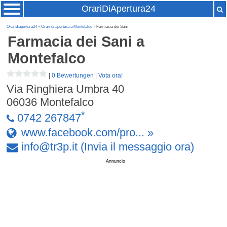
OrariDiApertura24
Oraridiapertura24
»
Orari di apertura a Montefalco
» Farmacia dei Sani
Farmacia dei Sani
a
Montefalco
|
0 Bewertungen
|
Vota ora!
Via Ringhiera Umbra 40
06036
Montefalco
*
0742 267847
www.facebook.com/pro... »
info
@
tr3p
.
it
(Invia il messaggio ora)
Annuncio