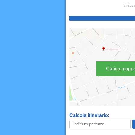
italia
Carica mapp
Calcola itinerario: