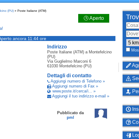
lcino (PU)
» Poste Italiane (ATM)
Trov
🕒 Aperto
a!
Aperto ancora 11:44 ore
Indirizzo
Most
Poste Italiane (ATM)
a Montefelcino
(PU)
Via Guglielmo Marconi 6
Agg
61030
Montefelcino (PU)
Dettagli di contatto
Seg
Aggiungi numero di Telefono »
Aggiungi numero di Fax »
www.poste.it/cerca/i... »
Per
Aggiungi il tuo indirizzo e-mail »
Ins
Pubblicato da
pml
Com
Log