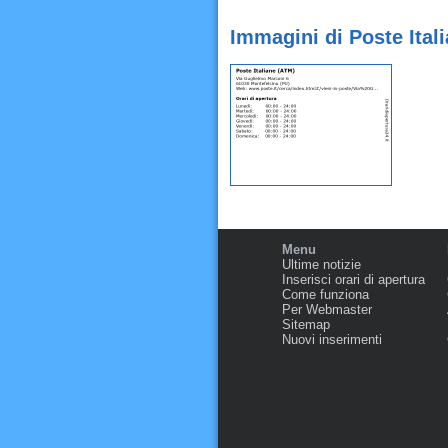
Immagini di Poste Ital
Menu
Ultime notizie
Inserisci orari di apertura
Come funziona
Per Webmaster
Sitemap
Nuovi inserimenti