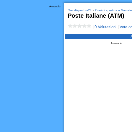
Annuncio
Oraridiapertura24
»
Orari di apertura a Montefe
Poste Italiane (ATM)
|
0 Valutazioni
|
Vota or
Annuncio