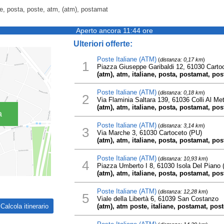
ne, posta, poste, atm, (atm), postamat
Aperto ancora 11:44 ore
Ulteriori offerte:
Poste Italiane (ATM)
(
distanza: 0,17 km
)
1
Piazza Giuseppe Garibaldi 12, 61030 Carto
(atm), atm, italiane, posta, postamat, pos
Poste Italiane (ATM)
(
distanza: 0,18 km
)
2
Via Flaminia Saltara 139, 61036 Colli Al Me
(atm), atm, italiane, posta, postamat, pos
a
Poste Italiane (ATM)
(
distanza: 3,14 km
)
3
Via Marche 3, 61030 Cartoceto (PU)
(atm), atm, italiane, posta, postamat, pos
Poste Italiane (ATM)
(
distanza: 10,93 km
)
4
Piazza Umberto I 8, 61030 Isola Del Piano 
(atm), atm, italiane, posta, postamat, pos
Poste Italiane (ATM)
(
distanza: 12,28 km
)
5
Viale della Libertà 6, 61039 San Costanzo
(atm), atm poste, italiane, postamat, post