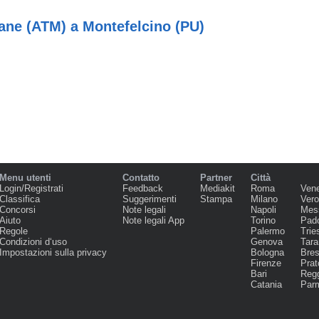
iane (ATM) a Montefelcino (PU)
Menu utenti
Contatto
Partner
Città
Login/Registrati
Feedback
Mediakit
Roma
Ven
Classifica
Suggerimenti
Stampa
Milano
Ver
Concorsi
Note legali
Napoli
Mes
Aiuto
Note legali App
Torino
Pad
Regole
Palermo
Trie
Condizioni d‘uso
Genova
Tara
Impostazioni sulla privacy
Bologna
Bres
Firenze
Prat
Bari
Regg
Catania
Par