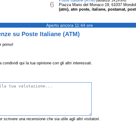
Poste Italiane (ATM)
(
distanza: 14,29 km
)
6
Piazza Mario del Monaco 19, 61037 Mondol
(atm), atm poste, italiane, postamat, post
Aperto ancora 11:44 ore
nze su Poste Italiane (ATM)
r primo!
condividi qui la tua opinione con gli altri interessati.
r scrivere una recensione che sia utile agli altri visitatori.