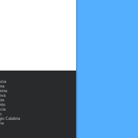
ezia
ona
sina
ova
ste
nto
cia
o
io Calabria
ma