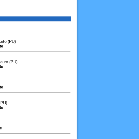
ceto (PU)
te
tauro (PU)
te
te
(PU)
te
e