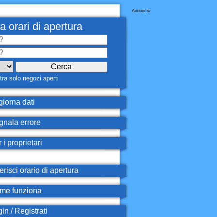
Annuncio
a orari di apertura
ra solo negozi aperti
iorna dati
nala errore
 i proprietari
erisci orario di apertura
e funziona
in / Registrati