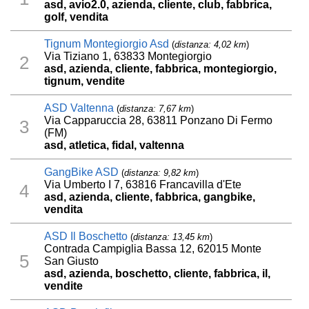
asd, avio2.0, azienda, cliente, club, fabbrica,
golf, vendita
Tignum Montegiorgio Asd
(
distanza: 4,02 km
)
Via Tiziano 1, 63833 Montegiorgio
2
asd, azienda, cliente, fabbrica, montegiorgio,
tignum, vendite
ASD Valtenna
(
distanza: 7,67 km
)
Via Capparuccia 28, 63811 Ponzano Di Fermo
3
(FM)
asd, atletica, fidal, valtenna
GangBike ASD
(
distanza: 9,82 km
)
Via Umberto I 7, 63816 Francavilla d'Ete
4
asd, azienda, cliente, fabbrica, gangbike,
vendita
ASD Il Boschetto
(
distanza: 13,45 km
)
Contrada Campiglia Bassa 12, 62015 Monte
5
San Giusto
asd, azienda, boschetto, cliente, fabbrica, il,
vendite