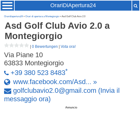
OrariDiApertura24
Oraridiapertura24
»
Orari di apertura a Montegiorgio
» Asd Golf Club Avio 2.0
Asd Golf Club Avio 2.0
a
Montegiorgio
|
0 Bewertungen
|
Vota ora!
Via Piane 10
63833
Montegiorgio
*
+39 380 523 8483
www.facebook.com/Asd... »
golfclubavio2
.
0
@
gmail
.
com
(Invia il
messaggio ora)
Annuncio