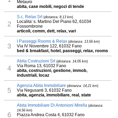
Metauro
abita, case mobili, negozi di tende
S.c. Relax Srl
(
distanza: 8,13 km
)
Localita' s. Martino Del Piano 62, 61034
2
Fossombrone
articoli, comm, dett, relax, vari
I Passeggi Rooms & Relax
(
distanza: 13,56 km
)
3
Via IV Novembre 122, 61032 Fano
bed & breakfast, hotel, passeggi, relax, rooms
Abita Costruzioni Srl
(
distanza: 14,05 km
)
Via Roma 13, 61032 Fano
4
abita, costruzioni, gestione, immob,
industriali, locaz
Agenzia Abita Immobiliare
(
distanza: 14,21 km
)
5
Via Negusanti 3, 61032 Fano
abita, agenzia, immobiliare, real, state
Abita Immobiliare Di Antonioni Mirella
(
distanza:
14,56 km
)
6
Piazza Andrea Costa 4, 61032 Fano