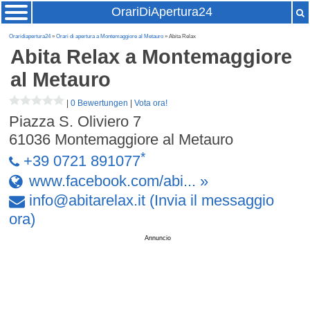
OrariDiApertura24
Oraridiapertura24
»
Orari di apertura a Montemaggiore al Metauro
» Abita Relax
Abita Relax
a Montemaggiore
al Metauro
|
0 Bewertungen
|
Vota ora!
Piazza S. Oliviero 7
61036
Montemaggiore al Metauro
*
+39 0721 891077
www.facebook.com/abi... »
info
@
abitarelax
.
it
(Invia il messaggio
ora)
Annuncio