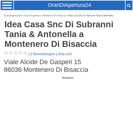
OrariDiApertura24
Oraridiapertura24
»
Orari di apertura a Montenero Di Bisaccia
» Idea Casa Snc Di Subranni Tania & Antonella
Idea Casa Snc Di Subranni
Tania & Antonella
a
Montenero Di Bisaccia
|
0 Bewertungen
|
Vota ora!
Viale Alcide De Gasperi 15
86036
Montenero Di Bisaccia
Annuncio