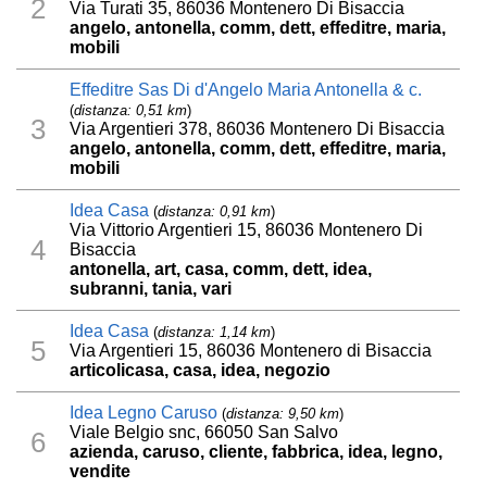
2
Via Turati 35, 86036 Montenero Di Bisaccia
angelo, antonella, comm, dett, effeditre, maria,
mobili
Effeditre Sas Di d'Angelo Maria Antonella & c.
(
distanza: 0,51 km
)
3
Via Argentieri 378, 86036 Montenero Di Bisaccia
angelo, antonella, comm, dett, effeditre, maria,
mobili
Idea Casa
(
distanza: 0,91 km
)
Via Vittorio Argentieri 15, 86036 Montenero Di
4
Bisaccia
antonella, art, casa, comm, dett, idea,
subranni, tania, vari
Idea Casa
(
distanza: 1,14 km
)
5
Via Argentieri 15, 86036 Montenero di Bisaccia
articolicasa, casa, idea, negozio
Idea Legno Caruso
(
distanza: 9,50 km
)
Viale Belgio snc, 66050 San Salvo
6
azienda, caruso, cliente, fabbrica, idea, legno,
vendite