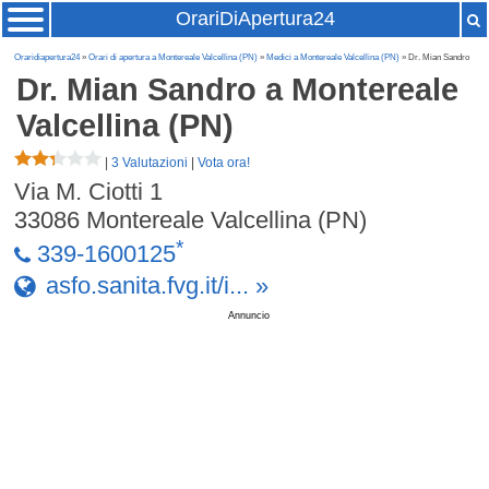
OrariDiApertura24
Oraridiapertura24
»
Orari di apertura a Montereale Valcellina (PN)
»
Medici a Montereale Valcellina (PN)
» Dr. Mian Sandro
Dr. Mian Sandro
a Montereale
Valcellina (PN)
|
3 Valutazioni
|
Vota ora!
Via M. Ciotti 1
33086
Montereale Valcellina (PN)
*
339-1600125
asfo.sanita.fvg.it/i... »
Annuncio