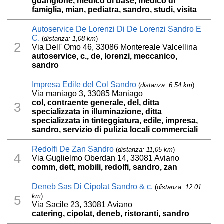
guarigione, medico di base, medico di
famiglia, mian, pediatra, sandro, studi, visita
Autoservice De Lorenzi Di De Lorenzi Sandro E
C.
(
distanza: 1,08 km
)
2
Via Dell' Omo 46, 33086 Montereale Valcellina
autoservice, c., de, lorenzi, meccanico,
sandro
Impresa Edile del Col Sandro
(
distanza: 6,54 km
)
Via maniago 3, 33085 Maniago
col, contraente generale, del, ditta
3
specializzata in illuminazione, ditta
specializzata in tinteggiatura, edile, impresa,
sandro, servizio di pulizia locali commerciali
Redolfi De Zan Sandro
(
distanza: 11,05 km
)
4
Via Guglielmo Oberdan 14, 33081 Aviano
comm, dett, mobili, redolfi, sandro, zan
Deneb Sas Di Cipolat Sandro & c.
(
distanza: 12,01
km
)
5
Via Sacile 23, 33081 Aviano
catering, cipolat, deneb, ristoranti, sandro