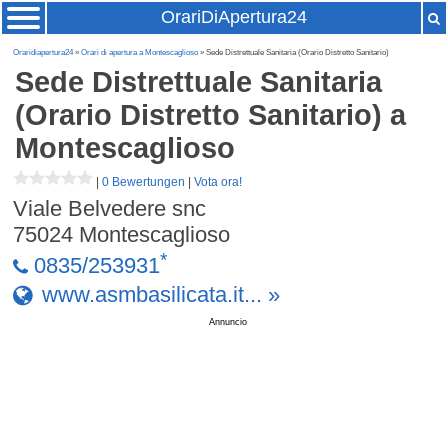
OrariDiApertura24
Oraridiapertura24
»
Orari di apertura a Montescaglioso
» Sede Distrettuale Sanitaria (Orario Distretto Sanitario)
Sede Distrettuale Sanitaria
(Orario Distretto Sanitario)
a
Montescaglioso
|
0 Bewertungen
|
Vota ora!
Viale Belvedere snc
75024
Montescaglioso
*
0835/253931
www.asmbasilicata.it... »
Annuncio