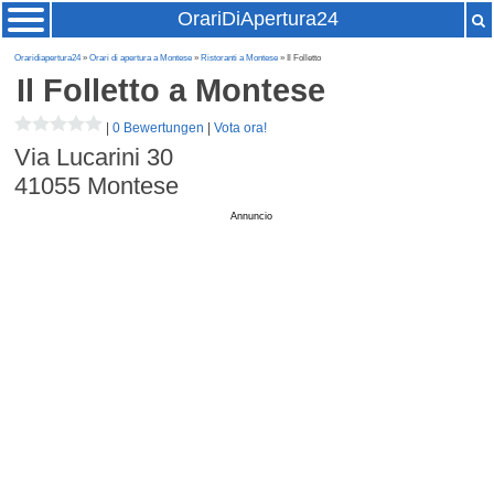
OrariDiApertura24
Oraridiapertura24
»
Orari di apertura a Montese
»
Ristoranti a Montese
» Il Folletto
Il Folletto
a Montese
|
0 Bewertungen
|
Vota ora!
Via Lucarini 30
41055
Montese
Annuncio