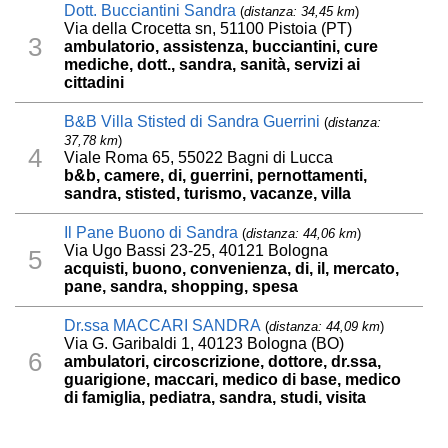
Dott. Bucciantini Sandra
(
distanza: 34,45 km
)
Via della Crocetta sn, 51100 Pistoia (PT)
3
ambulatorio, assistenza, bucciantini, cure
mediche, dott., sandra, sanità, servizi ai
cittadini
B&B Villa Stisted di Sandra Guerrini
(
distanza:
37,78 km
)
4
Viale Roma 65, 55022 Bagni di Lucca
b&b, camere, di, guerrini, pernottamenti,
sandra, stisted, turismo, vacanze, villa
Il Pane Buono di Sandra
(
distanza: 44,06 km
)
Via Ugo Bassi 23-25, 40121 Bologna
5
acquisti, buono, convenienza, di, il, mercato,
pane, sandra, shopping, spesa
Dr.ssa MACCARI SANDRA
(
distanza: 44,09 km
)
Via G. Garibaldi 1, 40123 Bologna (BO)
6
ambulatori, circoscrizione, dottore, dr.ssa,
guarigione, maccari, medico di base, medico
di famiglia, pediatra, sandra, studi, visita