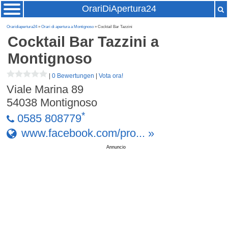
OrariDiApertura24
Oraridiapertura24
»
Orari di apertura a Montignoso
» Cocktail Bar Tazzini
Cocktail Bar Tazzini
a
Montignoso
|
0 Bewertungen
|
Vota ora!
Viale Marina 89
54038
Montignoso
*
0585 808779
www.facebook.com/pro... »
Annuncio