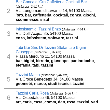
Bar Conca d 'Oro Caffetteria Cocktail Bar
(
distanza: 3,81 km
)
2
Via Lungomare di Levante 14, 54100 Massa
'oro, bar, caffetteria, cocktail, conca, giochi,
scommesse, sisal
Infosistem di Tazzini Enzo
(
distanza: 4,44 km
)
3
Via Dell' Acqua 85, 54100 Massa
enzo, infosistem, software, tazzini
Tabi Bar Snc Di Tazzini Stefania e Bigini
Giuseppe
(
distanza: 5,36 km
)
4
Piazza Mercurio 11, 54100 Massa
bar, bigini, birrerie, giuseppe, paninoteche,
stefania, tabi, tazzini
Tazzini Marco
(
distanza: 5,46 km
)
5
Via Croce Benedetto 34, 54100 Massa
geometri, marco, studi tecnici, tazzini
Tazzini Carla Rosa
(
distanza: 5,86 km
)
6
Via Ospedaletto 46, 54100 Massa
art, carla, casa, comm, dett, rosa, tazzini, vari