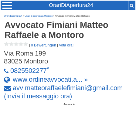
OrariDiApertura24
Oraridiapertura24
»
Orari di apertura a Montoro
» Avvocato Fimiani Matteo Raffaele
Avvocato Fimiani Matteo
Raffaele
a Montoro
|
0 Bewertungen
|
Vota ora!
Via Roma 199
83025
Montoro
*
0825502277
www.ordineavvocati.a... »
avv
.
matteoraffaelefimiani
@
gmail
.
com
(Invia il messaggio ora)
Annuncio