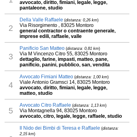
avvocato, diritto, fimiani, legale, legge,
pantaleone, studio
Della Valle Raffaele
(
distanza: 0,26 km
)
Via Risorgimento , 83025 Montoro
2
general contractor o contraente generale,
imprese edili, raffaele, valle
Panificio San Matteo
(
distanza: 0,81 km
)
Via M Vincenzo Citro 55, 83025 Montoro
3
dettaglio, farine, impasti, matteo, pane,
panificio, panini, pubblico, san, vendita
Avvocato Fimiani Matteo
(
distanza: 1,00 km
)
Viale Antonio Gramsci 14, 83025 Montoro
4
avvocato, diritto, fimiani, legale, legge,
matteo, studio
Avvocato Citro Raffaele
(
distanza: 1,13 km
)
5
Via Montagnella 94, 83025 Montoro
avvocato, citro, legale, legge, raffaele, studio
Il Nido dei Bimbi di Teresa e Raffaele
(
distanza:
2,15 km
)