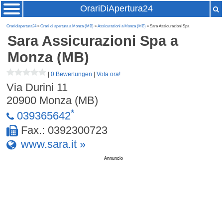
OrariDiApertura24
Oraridiapertura24
»
Orari di apertura a Monza (MB)
»
Assicurazioni a Monza (MB)
» Sara Assicurazioni Spa
Sara Assicurazioni Spa
a
Monza (MB)
|
0 Bewertungen
|
Vota ora!
Via Durini 11
20900
Monza (MB)
*
039365642
Fax.: 0392300723
www.sara.it »
Annuncio