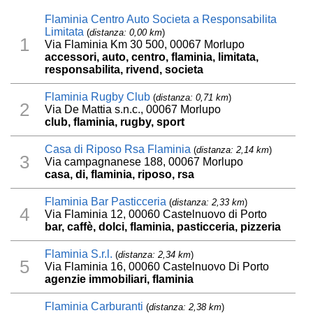
Flaminia Centro Auto Societa a Responsabilita
Limitata
(
distanza: 0,00 km
)
1
Via Flaminia Km 30 500, 00067 Morlupo
accessori, auto, centro, flaminia, limitata,
responsabilita, rivend, societa
Flaminia Rugby Club
(
distanza: 0,71 km
)
2
Via De Mattia s.n.c., 00067 Morlupo
club, flaminia, rugby, sport
Casa di Riposo Rsa Flaminia
(
distanza: 2,14 km
)
3
Via campagnanese 188, 00067 Morlupo
casa, di, flaminia, riposo, rsa
Flaminia Bar Pasticceria
(
distanza: 2,33 km
)
4
Via Flaminia 12, 00060 Castelnuovo di Porto
bar, caffè, dolci, flaminia, pasticceria, pizzeria
Flaminia S.r.l.
(
distanza: 2,34 km
)
5
Via Flaminia 16, 00060 Castelnuovo Di Porto
agenzie immobiliari, flaminia
Flaminia Carburanti
(
distanza: 2,38 km
)