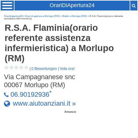
OrariDiApertura24
Oraridiapertura24
»
Orari di apertura a Morlupo (RM)
»
Medici a Morlupo (RM)
» R.S.A. Flaminia(orario referente
assistenza infermieristica)
R.S.A. Flaminia(orario
referente assistenza
infermieristica)
a Morlupo
(RM)
|
0 Bewertungen
|
Vota ora!
Via Campagnanese snc
00067
Morlupo (RM)
*
06.90192936
www.aiutoanziani.it »
Annuncio