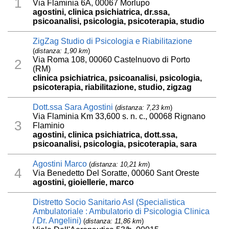
1
Via Flaminia 6A, 00067 Morlupo
agostini, clinica psichiatrica, dr.ssa,
psicoanalisi, psicologia, psicoterapia, studio
ZigZag Studio di Psicologia e Riabilitazione
(
distanza: 1,90 km
)
Via Roma 108, 00060 Castelnuovo di Porto
2
(RM)
clinica psichiatrica, psicoanalisi, psicologia,
psicoterapia, riabilitazione, studio, zigzag
Dott.ssa Sara Agostini
(
distanza: 7,23 km
)
Via Flaminia Km 33,600 s. n. c., 00068 Rignano
3
Flaminio
agostini, clinica psichiatrica, dott.ssa,
psicoanalisi, psicologia, psicoterapia, sara
Agostini Marco
(
distanza: 10,21 km
)
4
Via Benedetto Del Soratte, 00060 Sant Oreste
agostini, gioiellerie, marco
Distretto Socio Sanitario Asl (Specialistica
Ambulatoriale : Ambulatorio di Psicologia Clinica
/ Dr. Angelini)
(
distanza: 11,86 km
)