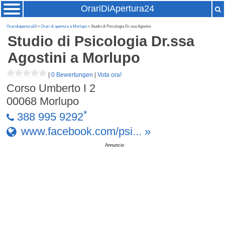
OrariDiApertura24
Oraridiapertura24
»
Orari di apertura a Morlupo
» Studio di Psicologia Dr.ssa Agostini
Studio di Psicologia Dr.ssa
Agostini
a Morlupo
|
0 Bewertungen
|
Vota ora!
Corso Umberto I 2
00068
Morlupo
*
388 995 9292
www.facebook.com/psi... »
Annuncio