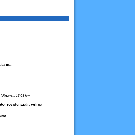
scianna
(
distanza: 13,08 km
)
to, residenziali, wilma
0 km
)