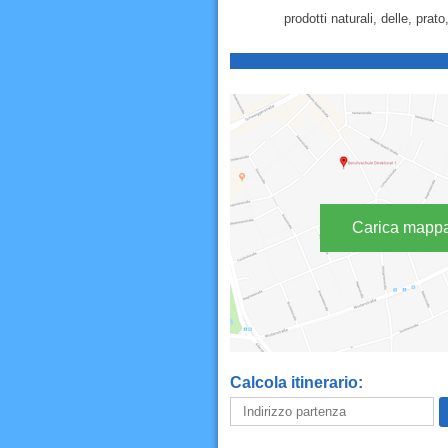
prodotti naturali, delle, prat
Carica mapp
Calcola itinerario: