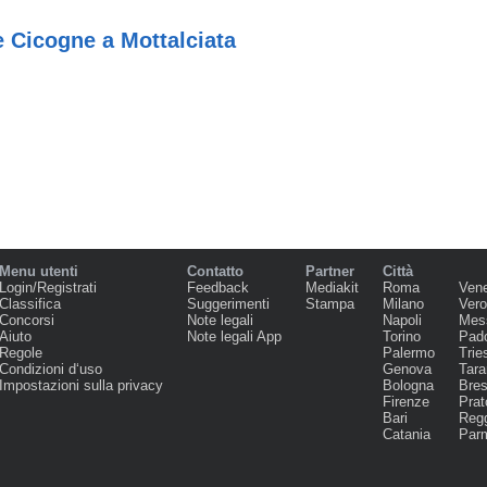
e Cicogne a Mottalciata
Menu utenti
Contatto
Partner
Città
Login/Registrati
Feedback
Mediakit
Roma
Ven
Classifica
Suggerimenti
Stampa
Milano
Ver
Concorsi
Note legali
Napoli
Mes
Aiuto
Note legali App
Torino
Pad
Regole
Palermo
Trie
Condizioni d‘uso
Genova
Tara
Impostazioni sulla privacy
Bologna
Bres
Firenze
Prat
Bari
Regg
Catania
Par