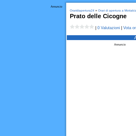
Annuncio
Oraridiapertura24
»
Orari di apertura a Mottalci
Prato delle Cicogne
|
0 Valutazioni
|
Vota or
Annuncio