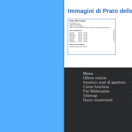
Immagini di Prato dell
Menu
Ultime notizie
Inserisci orari di apertura
Come funziona
Per Webmaster
Sitemap
Nuovi inserimenti