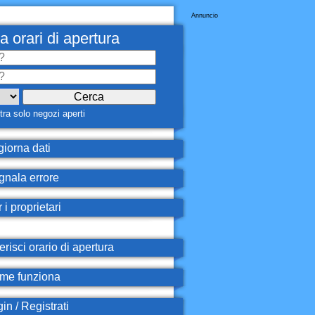
Annuncio
a orari di apertura
ra solo negozi aperti
iorna dati
nala errore
 i proprietari
erisci orario di apertura
e funziona
in / Registrati