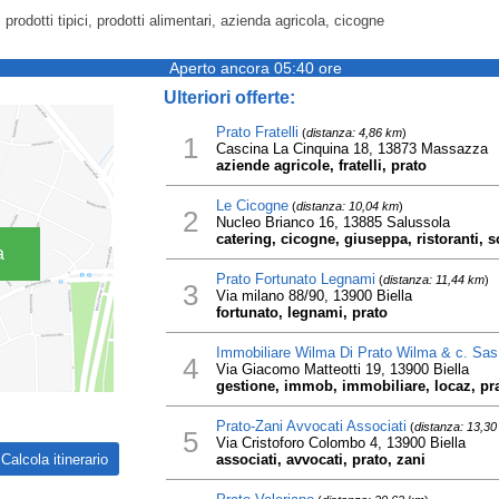
o, prodotti tipici, prodotti alimentari, azienda agricola, cicogne
Aperto ancora 05:40 ore
Ulteriori offerte:
Prato Fratelli
(
distanza: 4,86 km
)
1
Cascina La Cinquina 18, 13873 Massazza
aziende agricole, fratelli, prato
Le Cicogne
(
distanza: 10,04 km
)
2
Nucleo Brianco 16, 13885 Salussola
catering, cicogne, giuseppa, ristoranti, 
a
Prato Fortunato Legnami
(
distanza: 11,44 km
)
3
Via milano 88/90, 13900 Biella
fortunato, legnami, prato
Immobiliare Wilma Di Prato Wilma & c. Sas
4
Via Giacomo Matteotti 19, 13900 Biella
gestione, immob, immobiliare, locaz, pra
Prato-Zani Avvocati Associati
(
distanza: 13,3
5
Via Cristoforo Colombo 4, 13900 Biella
associati, avvocati, prato, zani