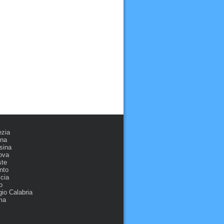
ezia
ona
sina
ova
ste
nto
cia
o
io Calabria
ma