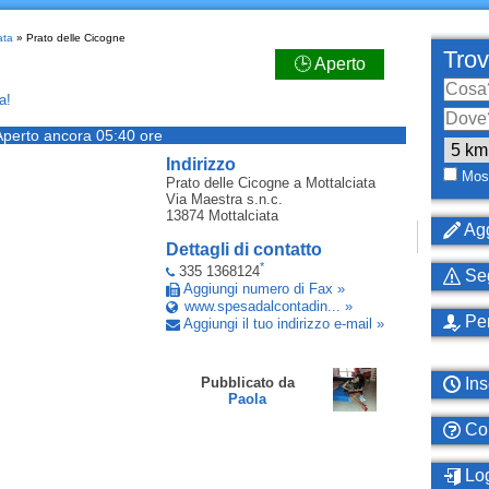
ata
» Prato delle Cicogne
Trov
🕒 Aperto
a!
Aperto ancora 05:40 ore
Indirizzo
Most
Prato delle Cicogne
a Mottalciata
Via Maestra s.n.c.
13874
Mottalciata
Agg
Dettagli di contatto
*
335 1368124
Seg
Aggiungi numero di Fax »
www.spesadalcontadin... »
Per
Aggiungi il tuo indirizzo e-mail »
Ins
Pubblicato da
Paola
Com
Log