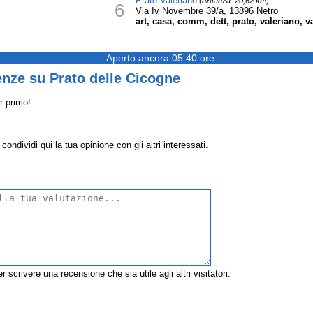
Prato Valeriano
(
distanza: 20,62 km
)
6
Via Iv Novembre 39/a, 13896 Netro
art, casa, comm, dett, prato, valeriano, va
Aperto ancora 05:40 ore
nze su Prato delle Cicogne
r primo!
ondividi qui la tua opinione con gli altri interessati.
r scrivere una recensione che sia utile agli altri visitatori.