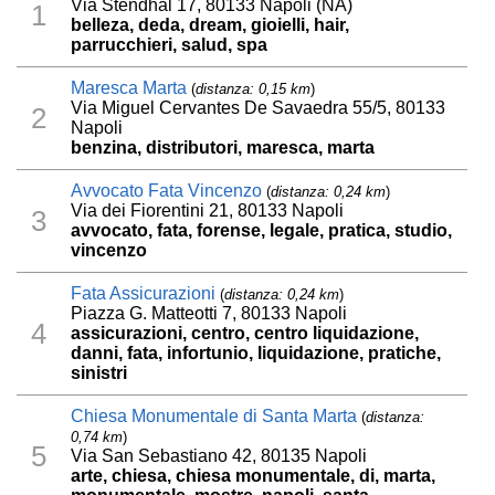
Via Stendhal 17, 80133 Napoli (NA)
1
belleza, deda, dream, gioielli, hair,
parrucchieri, salud, spa
Maresca Marta
(
distanza: 0,15 km
)
Via Miguel Cervantes De Savaedra 55/5, 80133
2
Napoli
benzina, distributori, maresca, marta
Avvocato Fata Vincenzo
(
distanza: 0,24 km
)
Via dei Fiorentini 21, 80133 Napoli
3
avvocato, fata, forense, legale, pratica, studio,
vincenzo
Fata Assicurazioni
(
distanza: 0,24 km
)
Piazza G. Matteotti 7, 80133 Napoli
4
assicurazioni, centro, centro liquidazione,
danni, fata, infortunio, liquidazione, pratiche,
sinistri
Chiesa Monumentale di Santa Marta
(
distanza:
0,74 km
)
5
Via San Sebastiano 42, 80135 Napoli
arte, chiesa, chiesa monumentale, di, marta,