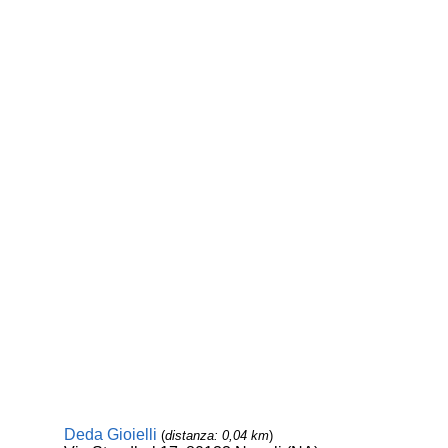
Deda Gioielli
(
distanza: 0,04 km
)