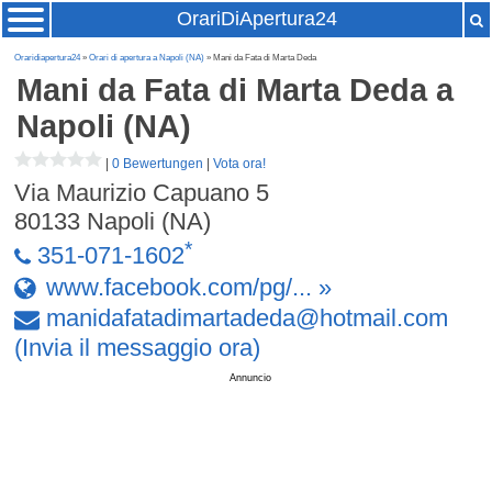
OrariDiApertura24
Oraridiapertura24
»
Orari di apertura a Napoli (NA)
» Mani da Fata di Marta Deda
Mani da Fata di Marta Deda
a
Napoli (NA)
|
0 Bewertungen
|
Vota ora!
Via Maurizio Capuano 5
80133
Napoli (NA)
*
351-071-1602
www.facebook.com/pg/... »
manidafatadimartadeda
@
hotmail
.
com
(Invia il messaggio ora)
Annuncio