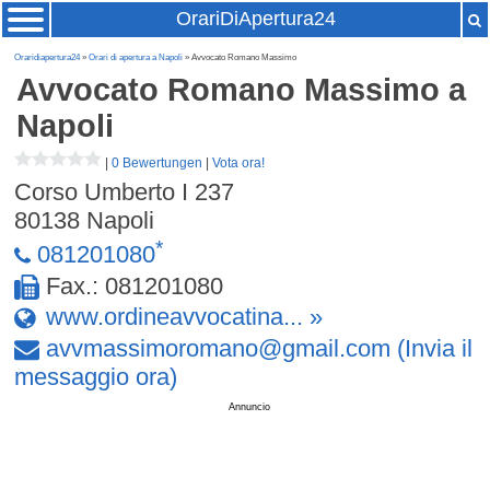
OrariDiApertura24
Oraridiapertura24
»
Orari di apertura a Napoli
» Avvocato Romano Massimo
Avvocato Romano Massimo
a
Napoli
|
0 Bewertungen
|
Vota ora!
Corso Umberto I 237
80138
Napoli
*
081201080
Fax.: 081201080
www.ordineavvocatina... »
avvmassimoromano
@
gmail
.
com
(Invia il
messaggio ora)
Annuncio