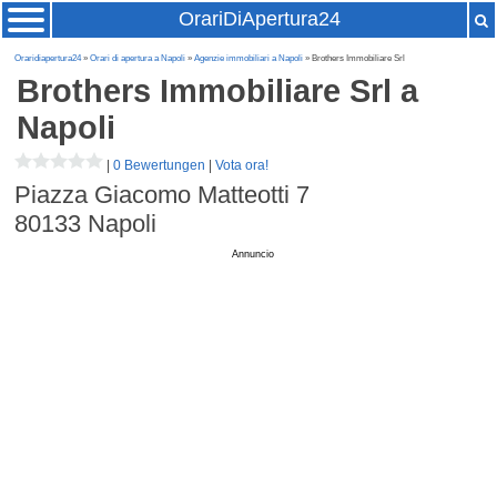
OrariDiApertura24
Oraridiapertura24
»
Orari di apertura a Napoli
»
Agenzie immobiliari a Napoli
» Brothers Immobiliare Srl
Brothers Immobiliare Srl
a
Napoli
|
0 Bewertungen
|
Vota ora!
Piazza Giacomo Matteotti 7
80133
Napoli
Annuncio