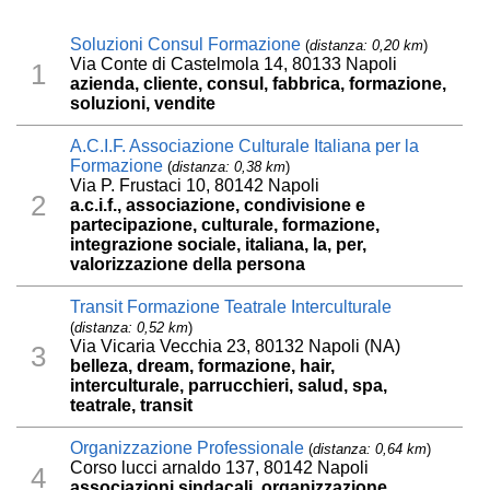
Soluzioni Consul Formazione
(
distanza: 0,20 km
)
Via Conte di Castelmola 14, 80133 Napoli
1
azienda, cliente, consul, fabbrica, formazione,
soluzioni, vendite
A.C.I.F. Associazione Culturale Italiana per la
Formazione
(
distanza: 0,38 km
)
Via P. Frustaci 10, 80142 Napoli
2
a.c.i.f., associazione, condivisione e
partecipazione, culturale, formazione,
integrazione sociale, italiana, la, per,
valorizzazione della persona
Transit Formazione Teatrale Interculturale
(
distanza: 0,52 km
)
Via Vicaria Vecchia 23, 80132 Napoli (NA)
3
belleza, dream, formazione, hair,
interculturale, parrucchieri, salud, spa,
teatrale, transit
Organizzazione Professionale
(
distanza: 0,64 km
)
Corso lucci arnaldo 137, 80142 Napoli
4
associazioni sindacali, organizzazione,