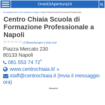
OrariDiApertura24
Oraridiapertura24
»
Orari di apertura a Napoli
» Centro Chiaia Scuola di Formazione Professionale
Centro Chiaia Scuola di
Formazione Professionale
a
Napoli
|
0 Bewertungen
|
Vota ora!
Piazza Mercato 230
80133
Napoli
*
081.553 74 72
www.centrochiaia.it/ »
staff
@
centrochiaia
.
it
(Invia il messaggio
ora)
Annuncio