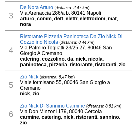
De Nora Arturo
(
distanza: 2,47 km
)
Via Arenaccia 286/a b, 80141 Napoli
3
arturo, comm, dett, elettr, elettrodom, mat,
nora
Ristorante Pizzeria Paninoteca Da Zio Nick Di
Cozzolino Nicola
(
distanza: 8,44 km
)
Via Palmiro Togliatti 23/25 27, 80046 San
4
Giorgio A Cremano
catering, cozzolino, da, nick, nicola,
paninoteca, pizzeria, ristorante, ristoranti, zio
Zio Nick
(
distanza: 8,47 km
)
Viale formisano 55, 80046 San Giorgio a
5
Cremano
nick, zio
Zio Nick Di Sannino Carmine
(
distanza: 8,81 km
)
Via Don Minzoni 179, 80040 Cercola
6
carmine, catering, nick, ristoranti, sannino,
zio