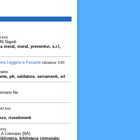
66 km
)
46 Napoli
la meral, meral, preventivi, s.r.l,
teria Leggera e Pesante
(
distanza: 0,83
mano
ante, pfr, saldatore, serramenti, srl
Cremano Na
,42 km
)
nzo, rivestimenti
8 km
)
o A Cremano (NA)
biblioteca, biblioteca comunale,