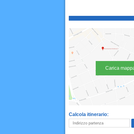
Carica mapp
Calcola itinerario: