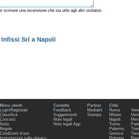
r scrivere una recensione che sia utile agli altri visitatori.
nfissi Srl a Napoli
Menu utenti
Contatto
Partner
Città
Login/Registrati
Feedback
Mediakit
Roma
Ven
Classifica
Suggerimenti
Stampa
Milano
Ver
Concorsi
Note legali
Napoli
Mes
Aiuto
Note legali App
Torino
Pad
Regole
Palermo
Trie
Condizioni d‘uso
Genova
Tara
Impostazioni sulla privacy
Bologna
Bres