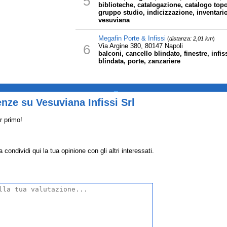
5
biblioteche, catalogazione, catalogo topo
gruppo studio, indicizzazione, inventario, 
vesuviana
Megafin Porte & Infissi
(
distanza: 2,01 km
)
6
Via Argine 380, 80147 Napoli
balconi, cancello blindato, finestre, infis
blindata, porte, zanzariere
_
nze su Vesuviana Infissi Srl
r primo!
condividi qui la tua opinione con gli altri interessati.