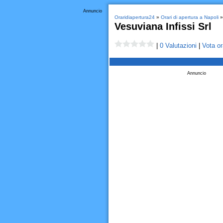
Annuncio
Oraridiapertura24
»
Orari di apertura a Napoli
» 
Vesuviana Infissi Srl
|
0 Valutazioni
|
Vota or
Annuncio