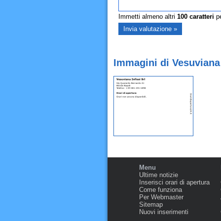
Immetti almeno altri
100
caratteri
pe
Immagini di Vesuviana I
Menu
Ultime notizie
Inserisci orari di apertura
Come funziona
Per Webmaster
Sitemap
Nuovi inserimenti