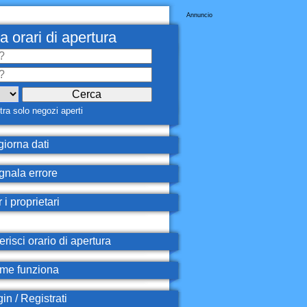
Annuncio
a orari di apertura
ra solo negozi aperti
iorna dati
nala errore
 i proprietari
erisci orario di apertura
e funziona
in / Registrati