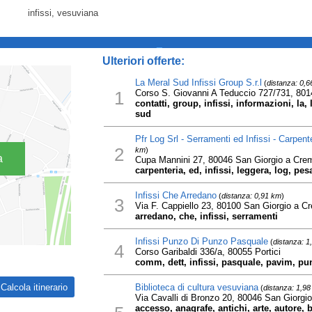
infissi, vesuviana
_
Ulteriori offerte:
La Meral Sud Infissi Group S.r.l
(
distanza: 0,
1
Corso S. Giovanni A Teduccio 727/731, 801
contatti, group, infissi, informazioni, la, 
sud
Pfr Log Srl - Serramenti ed Infissi - Carpen
2
km
)
a
Cupa Mannini 27, 80046 San Giorgio a Cre
carpenteria, ed, infissi, leggera, log, pes
Infissi Che Arredano
(
distanza: 0,91 km
)
3
Via F. Cappiello 23, 80100 San Giorgio a 
arredano, che, infissi, serramenti
Infissi Punzo Di Punzo Pasquale
(
distanza: 1
4
Corso Garibaldi 336/a, 80055 Portici
comm, dett, infissi, pasquale, pavim, pu
Biblioteca di cultura vesuviana
(
distanza: 1,9
Via Cavalli di Bronzo 20, 80046 San Giorgi
accesso, anagrafe, antichi, arte, autore, 