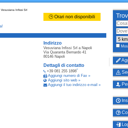
Vesuviana Infissi Srl
Trov
🕒 Orari non disponibili
a!
_
Indirizzo
Most
Vesuviana Infissi Srl
a Napoli
Via Quaranta Bernardo 41
80146
Napoli
Agg
Dettagli di contatto
*
+39 081 255 1898
Seg
Aggiungi numero di Fax »
Aggiungi sito web »
Per
Aggiungi il tuo indirizzo e-mail »
Ins
Com
Log