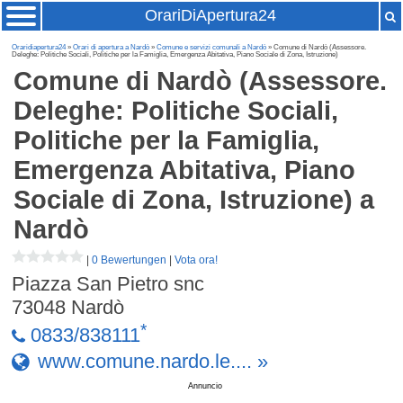
OrariDiApertura24
Oraridiapertura24
»
Orari di apertura a Nardò
»
Comune e servizi comunali a Nardò
» Comune di Nardò (Assessore.
Deleghe: Politiche Sociali, Politiche per la Famiglia, Emergenza Abitativa, Piano Sociale di Zona, Istruzione)
Comune di Nardò (Assessore.
Deleghe: Politiche Sociali,
Politiche per la Famiglia,
Emergenza Abitativa, Piano
Sociale di Zona, Istruzione)
a
Nardò
|
0 Bewertungen
|
Vota ora!
Piazza San Pietro snc
73048
Nardò
*
0833/838111
www.comune.nardo.le.... »
Annuncio