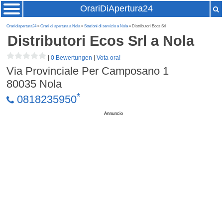
OrariDiApertura24
Oraridiapertura24
»
Orari di apertura a Nola
»
Stazioni di servizio a Nola
» Distributori Ecos Srl
Distributori Ecos Srl
a Nola
|
0 Bewertungen
|
Vota ora!
Via Provinciale Per Camposano 1
80035
Nola
*
0818235950
Annuncio