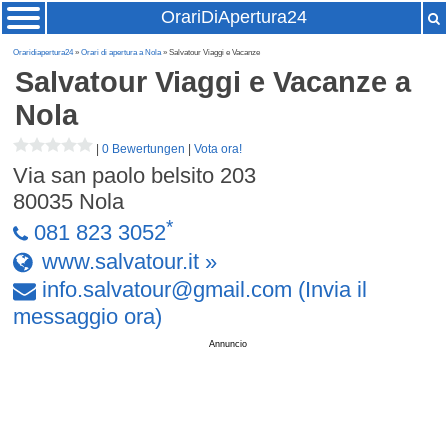
OrariDiApertura24
Oraridiapertura24
»
Orari di apertura a Nola
» Salvatour Viaggi e Vacanze
Salvatour Viaggi e Vacanze
a
Nola
|
0 Bewertungen
|
Vota ora!
Via san paolo belsito 203
80035
Nola
*
081 823 3052
www.salvatour.it »
info
.
salvatour
@
gmail
.
com
(Invia il
messaggio ora)
Annuncio