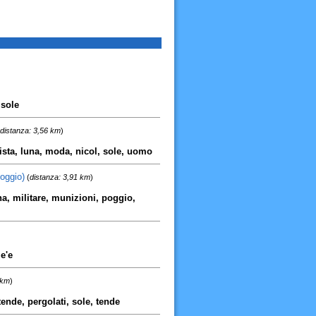
 sole
distanza: 3,56 km
)
tista, luna, moda, nicol, sole, uomo
oggio)
(
distanza: 3,91 km
)
a, militare, munizioni, poggio,
le'e
 km
)
 tende, pergolati, sole, tende