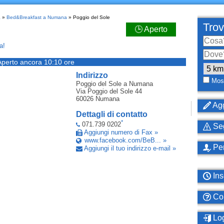
a
»
Bed&Breakfast a Numana
» Poggio del Sole
Trov
🕒 Aperto
a!
Aperto ancora 10:10 ore
Indirizzo
Most
Poggio del Sole
a Numana
Via Poggio del Sole 44
60026
Numana
Agg
Dettagli di contatto
*
071.739 0202
Seg
Aggiungi numero di Fax »
www.facebook.com/BeB... »
Per
Aggiungi il tuo indirizzo e-mail »
Ins
Com
Log