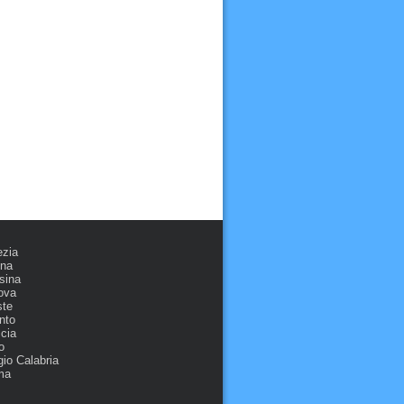
ezia
ona
sina
ova
ste
nto
cia
o
io Calabria
ma