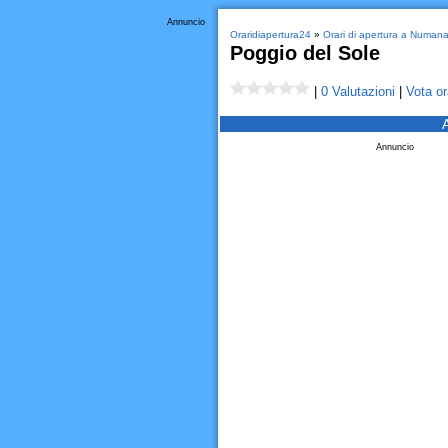
Annuncio
Oraridiapertura24
»
Orari di apertura a Numan
Poggio del Sole
|
0 Valutazioni
|
Vota or
Annuncio