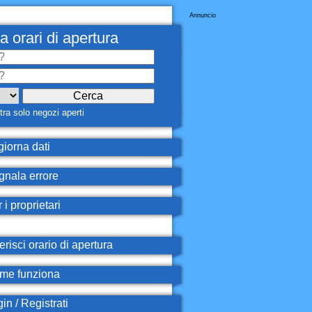
Annuncio
a orari di apertura
ra solo negozi aperti
iorna dati
nala errore
 i proprietari
erisci orario di apertura
e funziona
in / Registrati