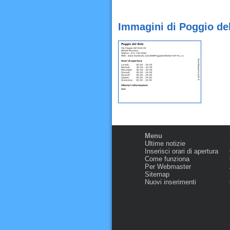
Immagini di Poggio de
Menu
Ultime notizie
Inserisci orari di apertura
Come funziona
Per Webmaster
Sitemap
Nuovi inserimenti