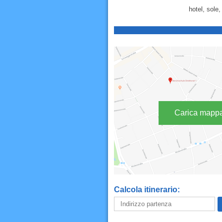
hotel, sole
Carica mapp
Calcola itinerario: