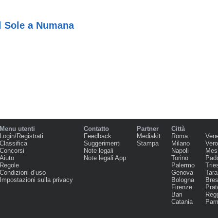
l Sole a Numana
Menu utenti
Contatto
Partner
Città
Login/Registrati
Feedback
Mediakit
Roma
Ven
Classifica
Suggerimenti
Stampa
Milano
Ver
Concorsi
Note legali
Napoli
Mes
Aiuto
Note legali App
Torino
Pad
Regole
Palermo
Trie
Condizioni d‘uso
Genova
Tara
Impostazioni sulla privacy
Bologna
Bres
Firenze
Prat
Bari
Regg
Catania
Par