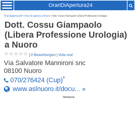
OrariDiApertura24
Oraridiapertura24
»
Orari di apertura a Nuoro
» Dott. Cossu Giampaolo (Libera Professione Urologia)
Dott. Cossu Giampaolo
(Libera Professione Urologia)
a Nuoro
|
0 Bewertungen
|
Vota ora!
Via Salvatore Mannironi snc
08100
Nuoro
*
070/276424 (Cup)
www.aslnuoro.it/docu... »
Annuncio