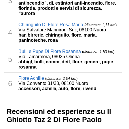
3
antincendio", di, estintori anti-incendio, flore,
florinda, prodotti e servizi di sicurezza,
“aurora
Chiringuito Di Flore Rosa Maria
(
distanza: 1,13 km
)
Via Salvatore Mannironi Snc, 08100 Nuoro
4
bar, birrerie, chiringuito, flore, maria,
paninoteche, rosa
Bulli e Pupe Di Flore Rosanna
(
distanza: 1,53 km
)
Via Lamarmora, 08025 Oliena
5
abbigl, bulli, comm, dett, flore, genere, pupe,
rosanna
Flore Achille
(
distanza: 2,04 km
)
6
Via Convento 31/33, 08100 Nuoro
accessori, achille, auto, flore, rivend
Recensioni ed esperienze su Il
Ghiotto Taz 2 Di Flore Paolo