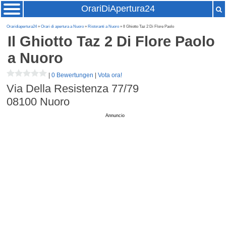
OrariDiApertura24
Oraridiapertura24
»
Orari di apertura a Nuoro
»
Ristoranti a Nuoro
» Il Ghiotto Taz 2 Di Flore Paolo
Il Ghiotto Taz 2 Di Flore Paolo
a Nuoro
|
0 Bewertungen
|
Vota ora!
Via Della Resistenza 77/79
08100
Nuoro
Annuncio