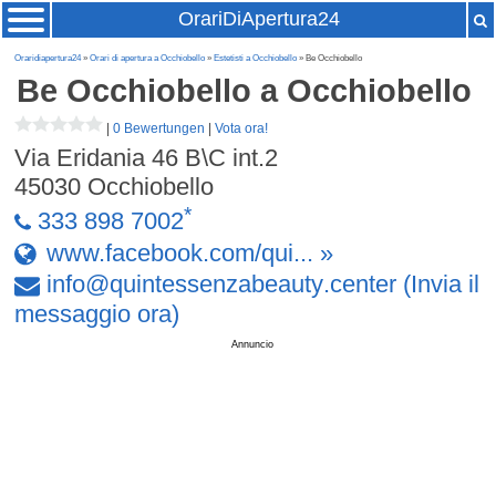
OrariDiApertura24
Oraridiapertura24
»
Orari di apertura a Occhiobello
»
Estetisti a Occhiobello
» Be Occhiobello
Be Occhiobello
a Occhiobello
|
0 Bewertungen
|
Vota ora!
Via Eridania 46 B\C int.2
45030
Occhiobello
*
333 898 7002
www.facebook.com/qui... »
info
@
quintessenzabeauty
.
center
(Invia il
messaggio ora)
Annuncio