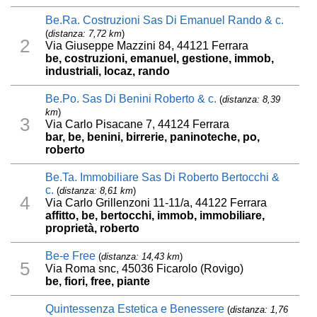
Be.Ra. Costruzioni Sas Di Emanuel Rando & c.
(
distanza: 7,72 km
)
2
Via Giuseppe Mazzini 84, 44121 Ferrara
be, costruzioni, emanuel, gestione, immob,
industriali, locaz, rando
Be.Po. Sas Di Benini Roberto & c.
(
distanza: 8,39
km
)
3
Via Carlo Pisacane 7, 44124 Ferrara
bar, be, benini, birrerie, paninoteche, po,
roberto
Be.Ta. Immobiliare Sas Di Roberto Bertocchi &
c.
(
distanza: 8,61 km
)
4
Via Carlo Grillenzoni 11-11/a, 44122 Ferrara
affitto, be, bertocchi, immob, immobiliare,
proprietà, roberto
Be-e Free
(
distanza: 14,43 km
)
5
Via Roma snc, 45036 Ficarolo (Rovigo)
be, fiori, free, piante
Quintessenza Estetica e Benessere
(
distanza: 1,76