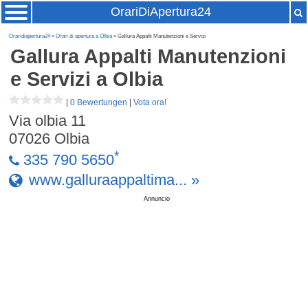
OrariDiApertura24
Oraridiapertura24
»
Orari di apertura a Olbia
» Gallura Appalti Manutenzioni e Servizi
Gallura Appalti Manutenzioni
e Servizi
a Olbia
|
0 Bewertungen
|
Vota ora!
Via olbia 11
07026
Olbia
*
335 790 5650
www.galluraappaltima... »
Annuncio