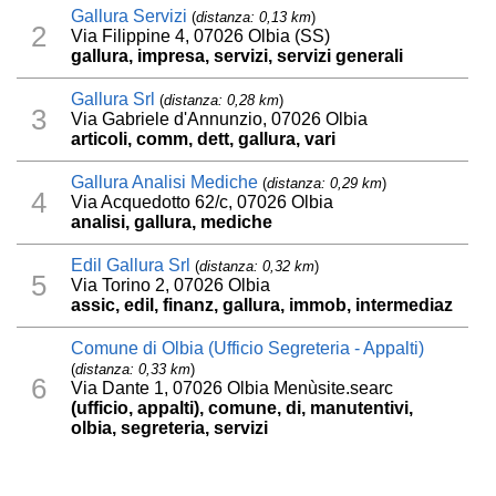
Gallura Servizi
(
distanza: 0,13 km
)
2
Via Filippine 4, 07026 Olbia (SS)
gallura, impresa, servizi, servizi generali
Gallura Srl
(
distanza: 0,28 km
)
3
Via Gabriele d'Annunzio, 07026 Olbia
articoli, comm, dett, gallura, vari
Gallura Analisi Mediche
(
distanza: 0,29 km
)
4
Via Acquedotto 62/c, 07026 Olbia
analisi, gallura, mediche
Edil Gallura Srl
(
distanza: 0,32 km
)
5
Via Torino 2, 07026 Olbia
assic, edil, finanz, gallura, immob, intermediaz
Comune di Olbia (Ufficio Segreteria - Appalti)
(
distanza: 0,33 km
)
6
Via Dante 1, 07026 Olbia Menùsite.searc
(ufficio, appalti), comune, di, manutentivi,
olbia, segreteria, servizi