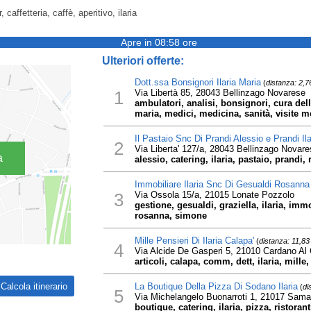
, caffetteria, caffè, aperitivo, ilaria
Apre in 08:58 ore
Ulteriori offerte:
Dott.ssa Bonsignori Ilaria Maria
(
distanza: 2,
1
Via Libertà 85, 28043 Bellinzago Novarese
ambulatori, analisi, bonsignori, cura dell
maria, medici, medicina, sanità, visite 
Il Pastaio Snc Di Prandi Alessio e Prandi Ila
2
Via Liberta' 127/a, 28043 Bellinzago Novare
a
alessio, catering, ilaria, pastaio, prandi, 
Immobiliare Ilaria Snc Di Gesualdi Rosanna
3
Via Ossola 15/a, 21015 Lonate Pozzolo
gestione, gesualdi, graziella, ilaria, imm
rosanna, simone
Mille Pensieri Di Ilaria Calapa'
(
distanza: 11,8
4
Via Alcide De Gasperi 5, 21010 Cardano A
articoli, calapa, comm, dett, ilaria, mille,
La Boutique Della Pizza Di Sodano Ilaria
(
di
5
Via Michelangelo Buonarroti 1, 21017 Sama
boutique, catering, ilaria, pizza, ristoran