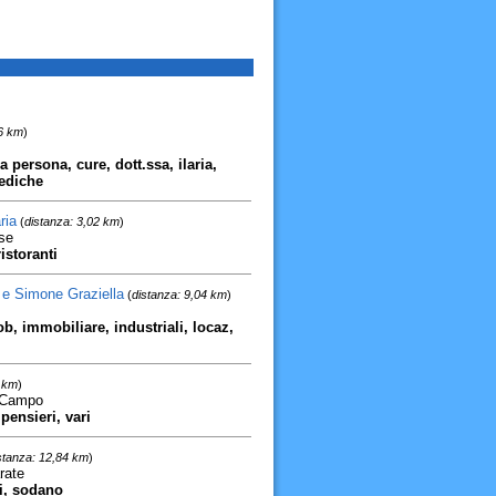
76 km
)
a persona, cure, dott.ssa, ilaria,
mediche
ria
(
distanza: 3,02 km
)
se
ristoranti
 e Simone Graziella
(
distanza: 9,04 km
)
ob, immobiliare, industriali, locaz,
3 km
)
l Campo
 pensieri, vari
stanza: 12,84 km
)
rate
ti, sodano