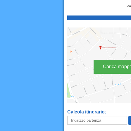
bar
Carica mapp
Calcola itinerario: