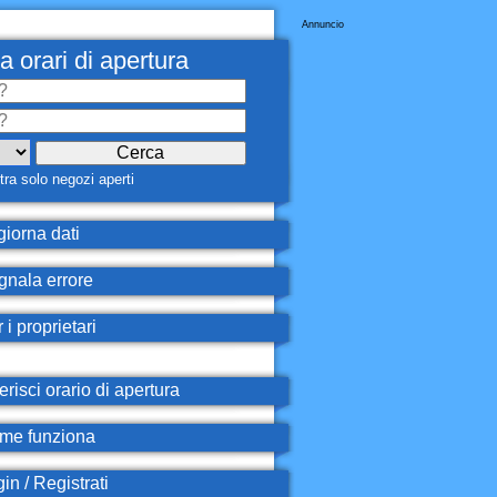
Annuncio
a orari di apertura
ra solo negozi aperti
iorna dati
nala errore
 i proprietari
erisci orario di apertura
e funziona
in / Registrati