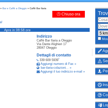
»
Bar e Caffè a Oleggio
» Caffè Bar Ilaria
Trov
🕒 Chiuso ora
a!
Apre in 08:58 ore
Indirizzo
Most
Caffè Bar Ilaria
a Oleggio
Via Dante Alighieri 17
28047
Oleggio
Agg
Dettagli di contatto
*
339 609 5939
Seg
Aggiungi numero di Fax »
bar-ilaria-colazioni... »
Per
Aggiungi il tuo indirizzo e-mail »
Ins
Com
Log