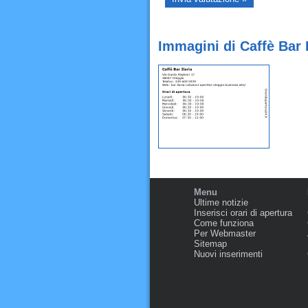
Immagini di Caffè Bar I
Menu
Ultime notizie
Inserisci orari di apertura
Come funziona
Per Webmaster
Sitemap
Nuovi inserimenti