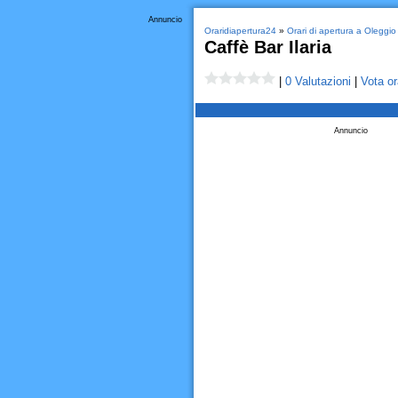
Annuncio
Oraridiapertura24
»
Orari di apertura a Oleggio
Caffè Bar Ilaria
|
0 Valutazioni
|
Vota or
Annuncio