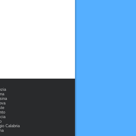
ezia
ona
sina
ova
ste
nto
cia
o
io Calabria
ma