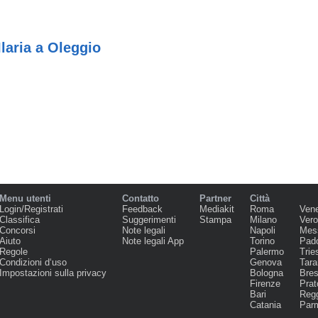
laria a Oleggio
Menu utenti
Contatto
Partner
Città
Login/Registrati
Feedback
Mediakit
Roma
Ven
Classifica
Suggerimenti
Stampa
Milano
Ver
Concorsi
Note legali
Napoli
Mes
Aiuto
Note legali App
Torino
Pad
Regole
Palermo
Trie
Condizioni d‘uso
Genova
Tara
Impostazioni sulla privacy
Bologna
Bres
Firenze
Prat
Bari
Regg
Catania
Par