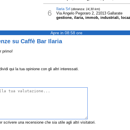
Ilaria Srl
(
distanza: 14,30 km
)
6
Via Angelo Pegoraro 2, 21013 Gallarate
gestione, ilaria, immob, industriali, loca
Apre in 08:58 ore
nze su Caffè Bar Ilaria
r primo!
vidi qui la tua opinione con gli altri interessati.
r scrivere una recensione che sia utile agli altri visitatori.