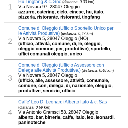
Hu Tingfang & c. Snc
(
distanza: 0,33 km
)
1
Via Novara 97, 28047 Oleggio
azzurro, catering, cielo, cinese, hu, italo,
pizzeria, ristorante, ristoranti, tingfang
Comune di Oleggio (Ufficio Sportello Unico per
le Attività Produttive)
(
distanza: 0,47 km
)
Via Novara 5, 28047 Oleggio (NO)
2
(ufficio, attività, comune, di, le, oleggio,
oleggio comune, per, produttive), sportello,
uffici comunali oleggio, unico
Comune di Oleggio (Ufficio Assessore con
Delega alle Attività Produttive,)
(
distanza: 0,48 km
)
Via Novara 5, 28047 Oleggio
3
(ufficio, alle, assessore, attività, comunale,
comune, con, delega, di, nazionale, oleggio,
produttive, servizio, ufficio
Caffe' Leo Di Leonardi Alberto Italo & c. Sas
(
distanza: 0,69 km
)
4
Via Antonio Gramsci 58, 28047 Oleggio
alberto, bar, birrerie, caffe, italo, leo, leonardi,
paninoteche