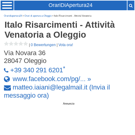
OrariDiApertura24
Oraridiapertura24
»
Orari di apertura a Oleggio
» Italo Risarcimenti - Attività Venatoria
Italo Risarcimenti - Attività
Venatoria
a Oleggio
|
0 Bewertungen
|
Vota ora!
Via Novara 36
28047
Oleggio
*
+39 340 291 6201
www.facebook.com/pg/... »
matteo
.
iaiani
@
legalmail
.
it
(Invia il
messaggio ora)
Annuncio