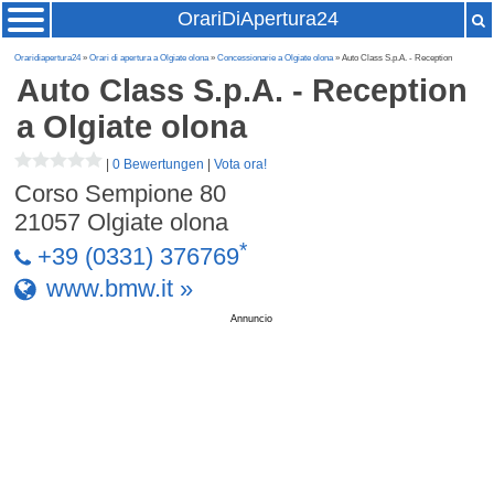
OrariDiApertura24
Oraridiapertura24
»
Orari di apertura a Olgiate olona
»
Concessionarie a Olgiate olona
» Auto Class S.p.A. - Reception
Auto Class S.p.A. - Reception
a Olgiate olona
|
0 Bewertungen
|
Vota ora!
Corso Sempione 80
21057
Olgiate olona
*
+39 (0331) 376769
www.bmw.it »
Annuncio