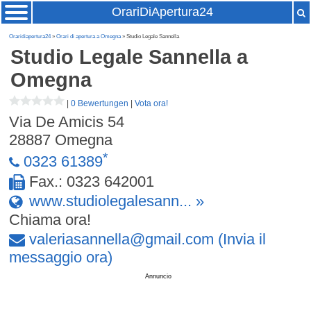
OrariDiApertura24
Oraridiapertura24
»
Orari di apertura a Omegna
» Studio Legale Sannella
Studio Legale Sannella
a
Omegna
|
0 Bewertungen
|
Vota ora!
Via De Amicis 54
28887
Omegna
*
0323 61389
Fax.: 0323 642001
www.studiolegalesann... »
Chiama ora!
valeriasannella
@
gmail
.
com
(Invia il
messaggio ora)
Annuncio