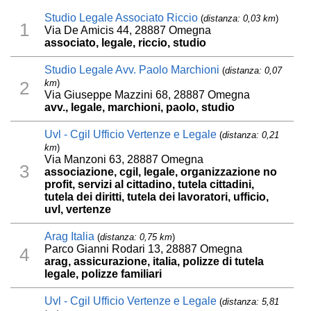
Studio Legale Associato Riccio
(
distanza: 0,03 km
)
1
Via De Amicis 44, 28887 Omegna
associato, legale, riccio, studio
Studio Legale Avv. Paolo Marchioni
(
distanza: 0,07
km
)
2
Via Giuseppe Mazzini 68, 28887 Omegna
avv., legale, marchioni, paolo, studio
Uvl - Cgil Ufficio Vertenze e Legale
(
distanza: 0,21
km
)
Via Manzoni 63, 28887 Omegna
3
associazione, cgil, legale, organizzazione no
profit, servizi al cittadino, tutela cittadini,
tutela dei diritti, tutela dei lavoratori, ufficio,
uvl, vertenze
Arag Italia
(
distanza: 0,75 km
)
Parco Gianni Rodari 13, 28887 Omegna
4
arag, assicurazione, italia, polizze di tutela
legale, polizze familiari
Uvl - Cgil Ufficio Vertenze e Legale
(
distanza: 5,81