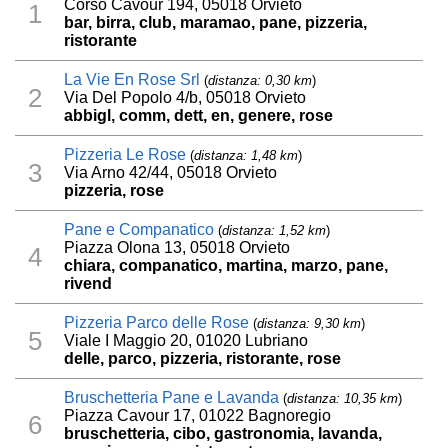
Corso Cavour 194, 05018 Orvieto
1
bar, birra, club, maramao, pane, pizzeria,
ristorante
La Vie En Rose Srl
(
distanza: 0,30 km
)
2
Via Del Popolo 4/b, 05018 Orvieto
abbigl, comm, dett, en, genere, rose
Pizzeria Le Rose
(
distanza: 1,48 km
)
3
Via Arno 42/44, 05018 Orvieto
pizzeria, rose
Pane e Companatico
(
distanza: 1,52 km
)
Piazza Olona 13, 05018 Orvieto
4
chiara, companatico, martina, marzo, pane,
rivend
Pizzeria Parco delle Rose
(
distanza: 9,30 km
)
5
Viale I Maggio 20, 01020 Lubriano
delle, parco, pizzeria, ristorante, rose
Bruschetteria Pane e Lavanda
(
distanza: 10,35 km
)
Piazza Cavour 17, 01022 Bagnoregio
6
bruschetteria, cibo, gastronomia, lavanda,