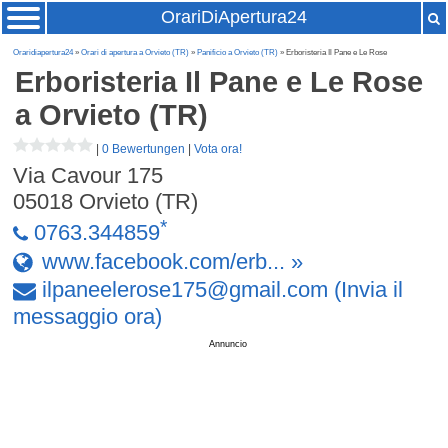
OrariDiApertura24
Oraridiapertura24
»
Orari di apertura a Orvieto (TR)
»
Panificio a Orvieto (TR)
» Erboristeria Il Pane e Le Rose
Erboristeria Il Pane e Le Rose
a Orvieto (TR)
|
0 Bewertungen
|
Vota ora!
Via Cavour 175
05018
Orvieto (TR)
*
0763.344859
www.facebook.com/erb... »
ilpaneelerose175
@
gmail
.
com
(Invia il
messaggio ora)
Annuncio