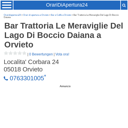
OrariDiApertura24
Oraridiapertura24
»
Orari di apertura a Orvieto
»
Bar e Caffè a Orvieto
» Bar Trattoria Le Meraviglie Del Lago Di Boccio
Daiana
Bar Trattoria Le Meraviglie Del
Lago Di Boccio Daiana
a
Orvieto
|
0 Bewertungen
|
Vota ora!
Localita' Corbara 24
05018
Orvieto
*
0763301005
Annuncio