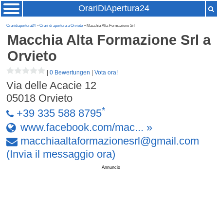
OrariDiApertura24
Oraridiapertura24
»
Orari di apertura a Orvieto
» Macchia Alta Formazione Srl
Macchia Alta Formazione Srl
a
Orvieto
|
0 Bewertungen
|
Vota ora!
Via delle Acacie 12
05018
Orvieto
*
+39 335 588 8795
www.facebook.com/mac... »
macchiaaltaformazionesrl
@
gmail
.
com
(Invia il messaggio ora)
Annuncio