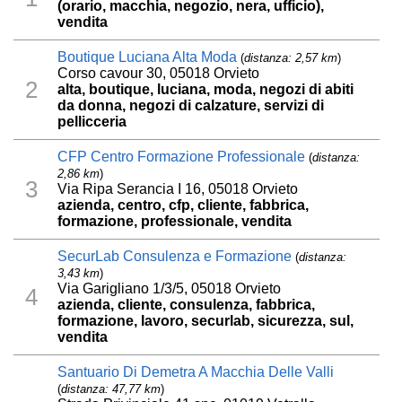
(orario, macchia, negozio, nera, ufficio),
vendita
Boutique Luciana Alta Moda
(
distanza: 2,57 km
)
Corso cavour 30, 05018 Orvieto
2
alta, boutique, luciana, moda, negozi di abiti
da donna, negozi di calzature, servizi di
pellicceria
CFP Centro Formazione Professionale
(
distanza:
2,86 km
)
3
Via Ripa Serancia I 16, 05018 Orvieto
azienda, centro, cfp, cliente, fabbrica,
formazione, professionale, vendita
SecurLab Consulenza e Formazione
(
distanza:
3,43 km
)
Via Garigliano 1/3/5, 05018 Orvieto
4
azienda, cliente, consulenza, fabbrica,
formazione, lavoro, securlab, sicurezza, sul,
vendita
Santuario Di Demetra A Macchia Delle Valli
(
distanza: 47,77 km
)