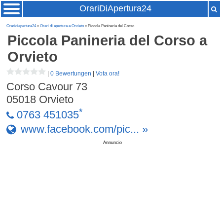
OrariDiApertura24
Oraridiapertura24
»
Orari di apertura a Orvieto
» Piccola Panineria del Corso
Piccola Panineria del Corso
a
Orvieto
|
0 Bewertungen
|
Vota ora!
Corso Cavour 73
05018
Orvieto
*
0763 451035
www.facebook.com/pic... »
Annuncio