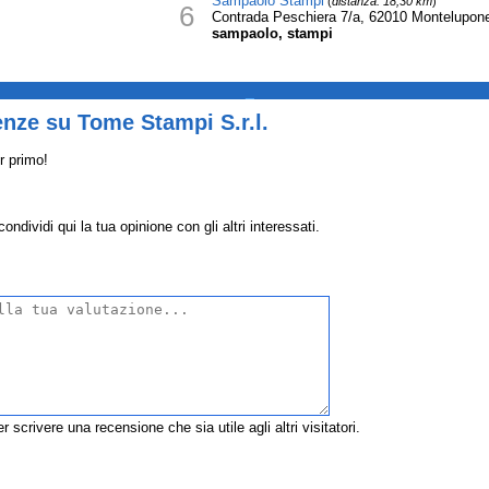
Sampaolo Stampi
(
distanza: 18,30 km
)
6
Contrada Peschiera 7/a, 62010 Montelupon
sampaolo, stampi
_
nze su Tome Stampi S.r.l.
r primo!
ndividi qui la tua opinione con gli altri interessati.
r scrivere una recensione che sia utile agli altri visitatori.