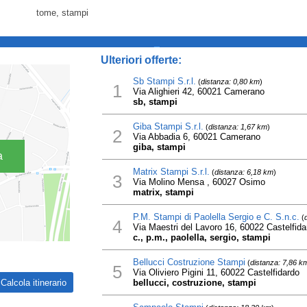
tome, stampi
_
Ulteriori offerte:
Sb Stampi S.r.l.
(
distanza: 0,80 km
)
1
Via Alighieri 42, 60021 Camerano
sb, stampi
Giba Stampi S.r.l.
(
distanza: 1,67 km
)
2
Via Abbadia 6, 60021 Camerano
giba, stampi
a
Matrix Stampi S.r.l.
(
distanza: 6,18 km
)
3
Via Molino Mensa , 60027 Osimo
matrix, stampi
P.M. Stampi di Paolella Sergio e C. S.n.c.
(
4
Via Maestri del Lavoro 16, 60022 Castelfida
c., p.m., paolella, sergio, stampi
Bellucci Costruzione Stampi
(
distanza: 7,86 k
5
Via Oliviero Pigini 11, 60022 Castelfidardo
bellucci, costruzione, stampi