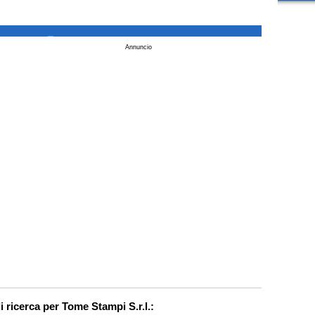
_
Annuncio
i ricerca per Tome Stampi S.r.l.: