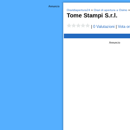
Annuncio
Oraridiapertura24
»
Orari di apertura a Osimo
» 
Tome Stampi S.r.l.
|
0 Valutazioni
|
Vota or
Annuncio