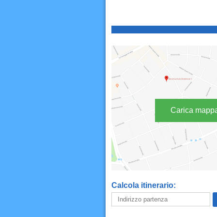
Carica mapp
Calcola itinerario: