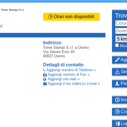
Tome Stampi S.r.l.
Trov
🕒 Orari non disponibili
a!
_
Indirizzo
Most
Tome Stampi S.r.l.
a Osimo
Via Vanoni Ezio 10
60027
Osimo
Agg
Dettagli di contatto
Aggiungi numero di Telefono »
Seg
Aggiungi numero di Fax »
Aggiungi sito web »
Per
Aggiungi il tuo indirizzo e-mail »
Ins
Com
Log