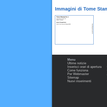
Immagini di Tome Stam
Menu
Ultime notizie
Inserisci orari di apertura
Come funziona
Per Webmaster
Sitemap
Nuovi inserimenti