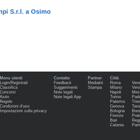
pi S.r.l. a Osimo
Menu utenti
Contatto
Partner
Città
Login/Registrati
Feedback
Mediakit
Roma
Ven
Classifica
Suggerimenti
Stampa
Milano
Ver
Concorsi
Note legali
Napoli
Mes
Aiuto
Note legali App
Torino
Pad
Regole
Palermo
Trie
Condizioni d‘uso
Genova
Tara
Impostazioni sulla privacy
Bologna
Bres
Firenze
Prat
Bari
Regg
Catania
Par