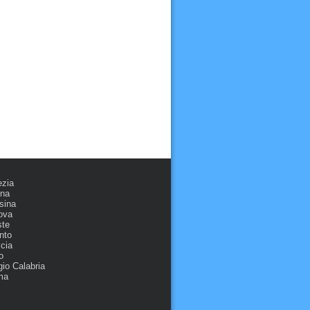
ezia
ona
sina
ova
ste
nto
cia
o
io Calabria
ma