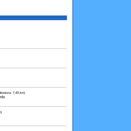
distanza: 7,49 km
)
rdo
m
)