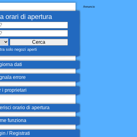
Annuncio
a orari di apertura
ra solo negozi aperti
iorna dati
nala errore
 i proprietari
erisci orario di apertura
e funziona
in / Registrati