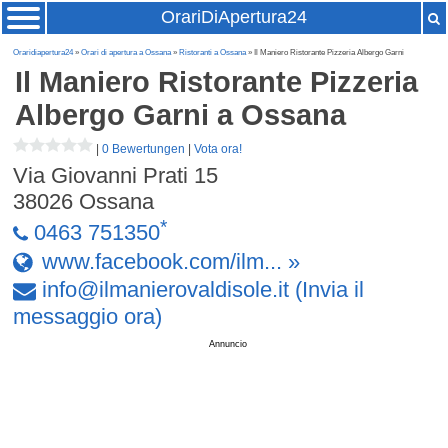
OrariDiApertura24
Oraridiapertura24
»
Orari di apertura a Ossana
»
Ristoranti a Ossana
» Il Maniero Ristorante Pizzeria Albergo Garni
Il Maniero Ristorante Pizzeria
Albergo Garni
a Ossana
|
0 Bewertungen
|
Vota ora!
Via Giovanni Prati 15
38026
Ossana
*
0463 751350
www.facebook.com/ilm... »
info
@
ilmanierovaldisole
.
it
(Invia il
messaggio ora)
Annuncio