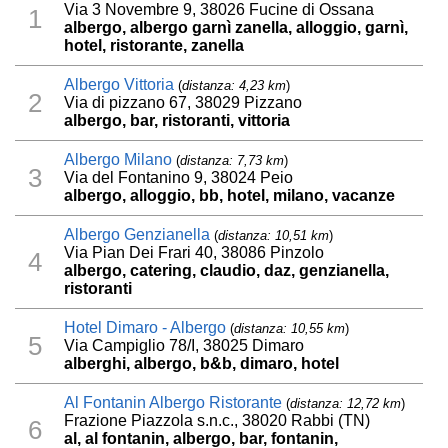
Via 3 Novembre 9, 38026 Fucine di Ossana
1
albergo, albergo garnì zanella, alloggio, garnì,
hotel, ristorante, zanella
Albergo Vittoria
(
distanza: 4,23 km
)
2
Via di pizzano 67, 38029 Pizzano
albergo, bar, ristoranti, vittoria
Albergo Milano
(
distanza: 7,73 km
)
3
Via del Fontanino 9, 38024 Peio
albergo, alloggio, bb, hotel, milano, vacanze
Albergo Genzianella
(
distanza: 10,51 km
)
Via Pian Dei Frari 40, 38086 Pinzolo
4
albergo, catering, claudio, daz, genzianella,
ristoranti
Hotel Dimaro - Albergo
(
distanza: 10,55 km
)
5
Via Campiglio 78/I, 38025 Dimaro
alberghi, albergo, b&b, dimaro, hotel
Al Fontanin Albergo Ristorante
(
distanza: 12,72 km
)
Frazione Piazzola s.n.c., 38020 Rabbi (TN)
6
al, al fontanin, albergo, bar, fontanin,