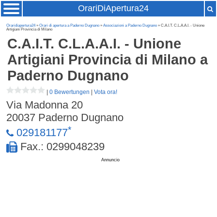
OrariDiApertura24
Oraridiapertura24
»
Orari di apertura a Paderno Dugnano
»
Associazioni a Paderno Dugnano
» C.A.I.T. C.L.A.A.I. - Unione
Artigiani Provincia di Milano
C.A.I.T. C.L.A.A.I. - Unione
Artigiani Provincia di Milano
a
Paderno Dugnano
|
0 Bewertungen
|
Vota ora!
Via Madonna 20
20037
Paderno Dugnano
*
029181177
Fax.: 0299048239
Annuncio