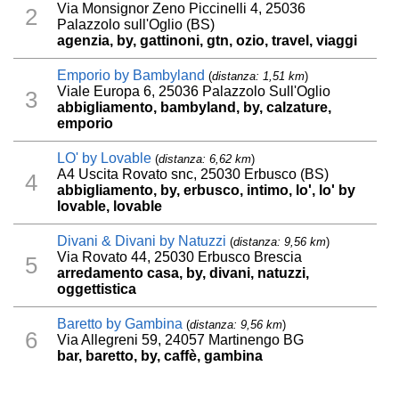
Via Monsignor Zeno Piccinelli 4, 25036
2
Palazzolo sull'Oglio (BS)
agenzia, by, gattinoni, gtn, ozio, travel, viaggi
Emporio by Bambyland
(
distanza: 1,51 km
)
Viale Europa 6, 25036 Palazzolo Sull'Oglio
3
abbigliamento, bambyland, by, calzature,
emporio
LO' by Lovable
(
distanza: 6,62 km
)
A4 Uscita Rovato snc, 25030 Erbusco (BS)
4
abbigliamento, by, erbusco, intimo, lo', lo' by
lovable, lovable
Divani & Divani by Natuzzi
(
distanza: 9,56 km
)
Via Rovato 44, 25030 Erbusco Brescia
5
arredamento casa, by, divani, natuzzi,
oggettistica
Baretto by Gambina
(
distanza: 9,56 km
)
6
Via Allegreni 59, 24057 Martinengo BG
bar, baretto, by, caffè, gambina