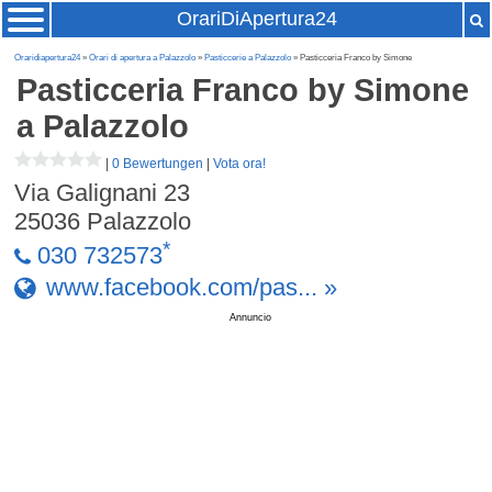
OrariDiApertura24
Oraridiapertura24
»
Orari di apertura a Palazzolo
»
Pasticcerie a Palazzolo
» Pasticceria Franco by Simone
Pasticceria Franco by Simone
a Palazzolo
|
0 Bewertungen
|
Vota ora!
Via Galignani 23
25036
Palazzolo
*
030 732573
www.facebook.com/pas... »
Annuncio